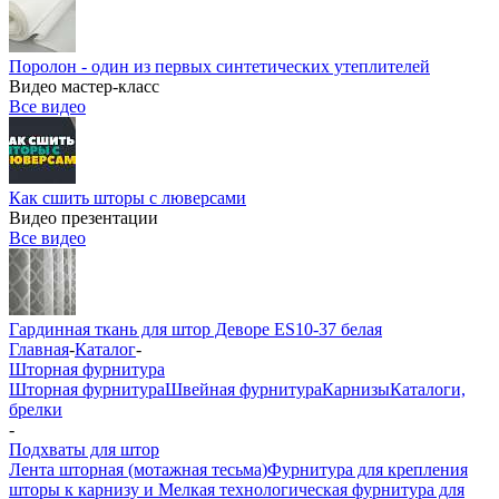
Поролон - один из первых синтетических утеплителей
Видео мастер-класс
Все видео
Как сшить шторы с люверсами
Видео презентации
Все видео
Гардинная ткань для штор Деворе ES10-37 белая
Главная
-
Каталог
-
Шторная фурнитура
Шторная фурнитура
Швейная фурнитура
Карнизы
Каталоги,
брелки
-
Подхваты для штор
Лента шторная (мотажная тесьма)
Фурнитура для крепления
шторы к карнизу и Мелкая технологическая фурнитура для