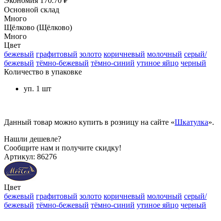
Экономия
170.70 ₽
Основной склад
Много
Щёлково (Щёлково)
Много
Цвет
бежевый
графитовый
золото
коричневый
молочный
серый/
бежевый
тёмно-бежевый
тёмно-синий
утиное яйцо
черный
Количество в упаковке
уп. 1 шт
Данный товар можно купить в розницу на сайте «
Шкатулка
».
Нашли дешевле?
Сообщите нам и получите скидку!
Артикул:
86276
Цвет
бежевый
графитовый
золото
коричневый
молочный
серый/
бежевый
тёмно-бежевый
тёмно-синий
утиное яйцо
черный