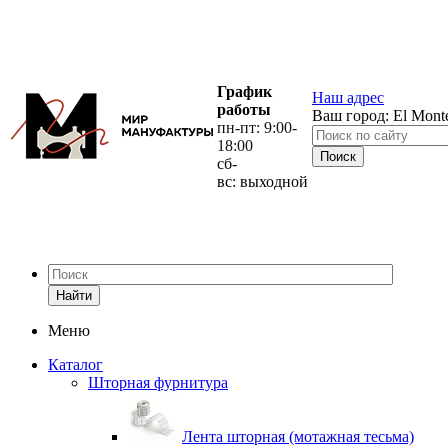
График
Наш адрес
работы
Ваш город:
El Mont
пн-пт: 9:00-
18:00
сб-
вс: выходной
Найти
Меню
Каталог
Шторная фурнитура
Лента шторная (мотажная тесьма)