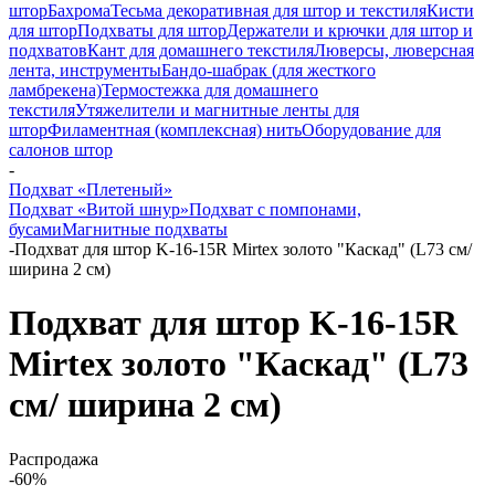
штор
Бахрома
Тесьма декоративная для штор и текстиля
Кисти
для штор
Подхваты для штор
Держатели и крючки для штор и
подхватов
Кант для домашнего текстиля
Люверсы, люверсная
лента, инструменты
Бандо-шабрак (для жесткого
ламбрекена)
Термостежка для домашнего
текстиля
Утяжелители и магнитные ленты для
штор
Филаментная (комплексная) нить
Оборудование для
салонов штор
-
Подхват «Плетеный»
Подхват «Витой шнур»
Подхват с помпонами,
бусами
Магнитные подхваты
-
Подхват для штор K-16-15R Mirtex золото "Каскад" (L73 см/
ширина 2 см)
Подхват для штор K-16-15R
Mirtex золото "Каскад" (L73
см/ ширина 2 см)
Распродажа
-60%