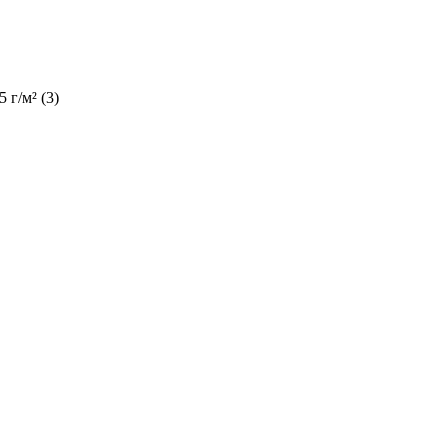
5 г/м² (
3
)