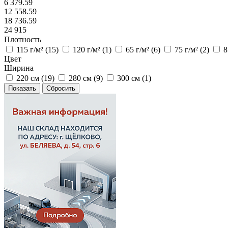
6 379.59
12 558.59
18 736.59
24 915
Плотность
115 г/м² (
15
)
120 г/м² (
1
)
65 г/м² (
6
)
75 г/м² (
2
)
8
Цвет
Ширина
220 см (
19
)
280 см (
9
)
300 см (
1
)
Сбросить