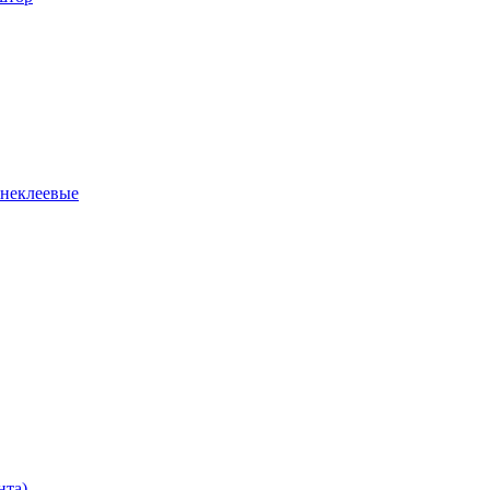
 неклеевые
нта)