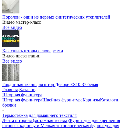
Поролон - один из первых синтетических утеплителей
Видео мастер-класс
Все видео
Как сшить шторы с люверсами
Видео презентации
Все видео
Гардинная ткань для штор Деворе ES10-37 белая
Главная
-
Каталог
-
Шторная фурнитура
Шторная фурнитура
Швейная фурнитура
Карнизы
Каталоги,
брелки
-
Термостежка для домашнего текстиля
Лента шторная (мотажная тесьма)
Фурнитура для крепления
шторы к карнизу и Мелкая технологическая фурнитура для