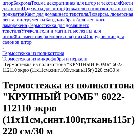
штор
Бахрома
Тесьма декоративная для штор и текстиля
Кисти
для штор
Подхваты для штор
Держатели и крючки для штор и
подхватов
Кант для домашнего текстиля
Люверсы, люверсная
лента, инструменты
Бандо-шабрак (для жесткого
ламбрекена)
Термостежка для домашнего
текстиля
Утяжелители и магнитные ленты для
штор
Филаментная (комплексная) нить
Оборудование для
салонов штор
-
Термостежка из поликоттона
Термостежка из микрофибры и перкали
-
Термостежка из поликоттона "КРУПНЫЙ РОМБ" 6022-
112110 экрю (11х11см,синт.100г,ткань115г) 220 см/30 м
Термостежка из поликоттона
"КРУПНЫЙ РОМБ" 6022-
112110 экрю
(11х11см,синт.100г,ткань115г)
220 см/30 м