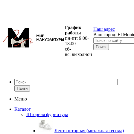
График
Наш адрес
работы
Ваш город:
El Mont
пн-пт: 9:00-
18:00
сб-
вс: выходной
Найти
Меню
Каталог
Шторная фурнитура
Лента шторная (мотажная тесьма)