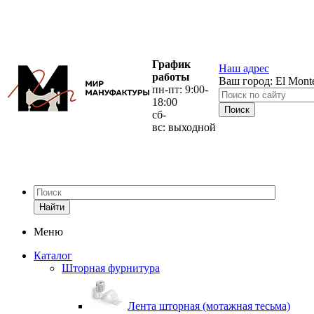
График
Наш адрес
работы
Ваш город:
El Mont
пн-пт: 9:00-
18:00
сб-
вс: выходной
Найти
Меню
Каталог
Шторная фурнитура
Лента шторная (мотажная тесьма)