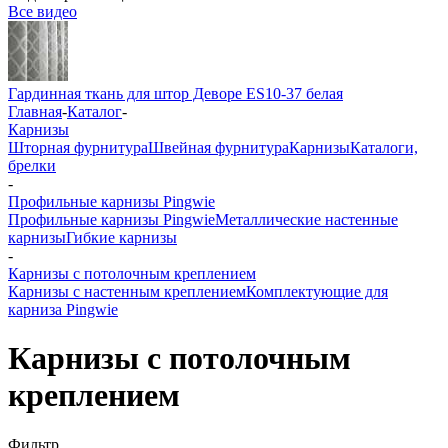
Все видео
Гардинная ткань для штор Деворе ES10-37 белая
Главная
-
Каталог
-
Карнизы
Шторная фурнитура
Швейная фурнитура
Карнизы
Каталоги,
брелки
-
Профильные карнизы Pingwie
Профильные карнизы Pingwie
Металлические настенные
карнизы
Гибкие карнизы
-
Карнизы с потолочным креплением
Карнизы с настенным креплением
Комплектующие для
карниза Pingwie
Карнизы с потолочным
креплением
Фильтр