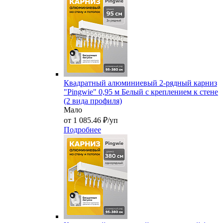
Квадратный алюминиевый 2-рядный карниз
"Pingwie" 0,95 м Белый с креплением к стене
(2 вида профиля)
Мало
от 1 085.46 ₽/уп
Подробнее