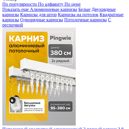
По популярности
По алфавиту
По цене
Показать еще
Алюминиевые карнизы
Белые
Двухрядные
карнизы
Карнизы для штор
Карнизы на потолок
Квадратные
карнизы
Однорядные карнизы
Потолочные карнизы
С
ресничкой