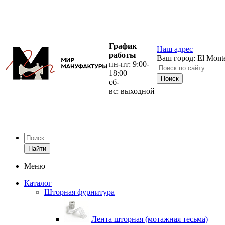
График
Наш адрес
работы
Ваш город:
El Mont
пн-пт: 9:00-
18:00
сб-
вс: выходной
Найти
Меню
Каталог
Шторная фурнитура
Лента шторная (мотажная тесьма)