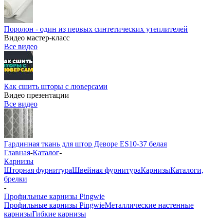
Поролон - один из первых синтетических утеплителей
Видео мастер-класс
Все видео
Как сшить шторы с люверсами
Видео презентации
Все видео
Гардинная ткань для штор Деворе ES10-37 белая
Главная
-
Каталог
-
Карнизы
Шторная фурнитура
Швейная фурнитура
Карнизы
Каталоги,
брелки
-
Профильные карнизы Pingwie
Профильные карнизы Pingwie
Металлические настенные
карнизы
Гибкие карнизы