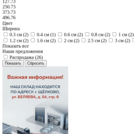
127.73
250.73
373.73
496.76
Цвет
Ширина
0.3 см (
2
)
0.4 см (
1
)
0.6 см (
2
)
0.8 см (
2
)
1 см (
2
)
1.2 см (
2
)
1.6 см (
2
)
2 см (
2
)
2.5 см (
2
)
3 см (
2
)
Показать все
Наши предложения
Распродажа (
26
)
Сбросить