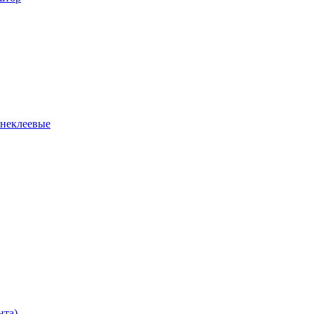
 неклеевые
нта)