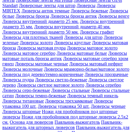
ленты
Люверсные ленты MirTenda
Люверсные ленты Oz-is
Standart
Люверсные ленты для штор
Люверсы
Люверсы
MIRTEX
Люверсы антик темные
Люверсы бежевые
Люверсы
белые
Люверсы бронза
Люверсы бронза антик
Люверсы венге
Люверсы внутренний диаметр 25 мм.
Люверсы внутренний
диаметр 35 мм.
Люверсы внутренний диаметр 40 мм.
Люверсы внутренний диаметр 50 мм.
Люверсы графит
Люверсы для плотных тканей
Люверсы для штор
Люверсы
зеленые
Люверсы золото
Люверсы круглые
Люверсы матовая
бронза
Люверсы матовая пудра
Люверсы матовое золото
Люверсы матовое серебро
Люверсы матовые белые
Люверсы
матовые поталь бронза антик
Люверсы матовые серебро хром
гянец
Люверсы матовые черные
Люверсы матовый нефрит
Люверсы молочные
Люверсы мраморно-белые/матовое золото
Люверсы под дерево/темно-коричневые
Люверсы прозрачные
Люверсы пудра
Люверсы светло-бежевые
Люверсы светлое
дерево
Люверсы светлое матовое золото
Люверсы серебро
Люверсы серо-бежевые
Люверсы стальные
Люверсы стальные
сатин
Люверсы темно-бежевые
Люверсы темный никель
Люверсы титановые
Люверсы трехзамковые
Люверсы
упаковка 100 шт.
Люверсы упаковка 50 шт.
Люверсы черные
Люверсы шторные
Ножи для пробойников под шторные
люверсы
Ножи для пробойников под шторные люверсы 2.5х2
см.
Основа для люверсов
Паяльник-выжигатель
Паяльник-
выжигатель для шторных люверсов
Паяльник-выжигатель для