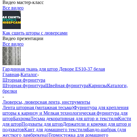
Видео мастер-класс
Все видео
Как сшить шторы с люверсами
Видео презентации
Все видео
Гардинная ткань для штор Деворе ES10-37 белая
Главная
-
Каталог
-
Шторная фурнитура
Шторная фурнитура
Швейная фурнитура
Карнизы
Каталоги,
брелки
-
Люверсы, люверсная лента, инструменты
Лента шторная (мотажная тесьма)
Фурнитура для крепления
шторы к карнизу и Мелкая технологическая фурнитура для
штор
Бахрома
Тесьма декоративная для штор и текстиля
Кисти
для штор
Подхваты для штор
Держатели и крючки для штор и
подхватов
Кант для домашнего текстиля
Бандо-шабрак (для
жесткого ламбрекена)
Термостежка для домашнего