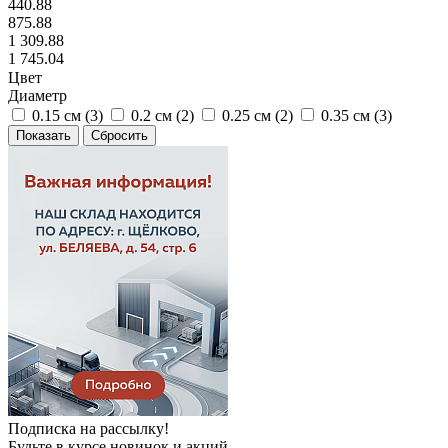
440.88
875.88
1 309.88
1 745.04
Цвет
Диаметр
0.15 см (
3
)
0.2 см (
2
)
0.25 см (
2
)
0.35 см (
3
)
Сбросить
Подписка на рассылку!
Будьте в курсе новинок и акций