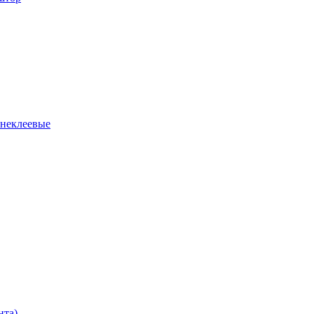
 неклеевые
нта)