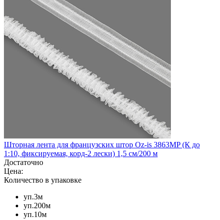
Шторная лента для французских штор Oz-is 3863MP (К до
1:10, фиксируемая, корд-2 лески) 1,5 см/200 м
Достаточно
Цена:
Количество в упаковке
уп.3м
уп.200м
уп.10м