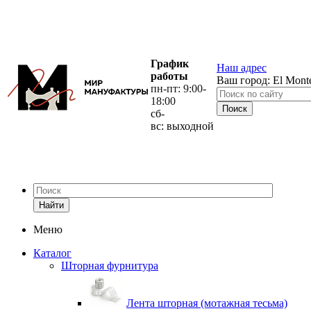
График
Наш адрес
работы
Ваш город:
El Mont
пн-пт: 9:00-
18:00
сб-
вс: выходной
Найти
Меню
Каталог
Шторная фурнитура
Лента шторная (мотажная тесьма)