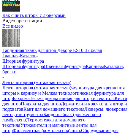
Как сшить шторы с люверсами
Видео презентации
Все видео
Гардинная ткань для штор Деворе ES10-37 белая
Главная
-
Каталог
-
Шторная фурнитура
Шторная фурнитура
Швейная фурнитура
Карнизы
Каталоги,
брелки
-
Лента шторная (мотажная тесьма)
Лента шторная (мотажная тесьма)
Фурнитура для крепления
шторы к карнизу и Мелкая технологическая фурнитура для
штор
Бахрома
Тесьма декоративная для штор и текстиля
Кисти
для штор
Подхваты для штор
Держатели и крючки для штор и
подхватов
Кант для домашнего текстиля
Люверсы, люверсная
лента, инструменты
Бандо-шабрак (для жесткого
ламбрекена)
Термостежка для домашнего
текстиля
Утяжелители и магнитные ленты для
штор
Филаментная (комплексная) нить
Оборудование для