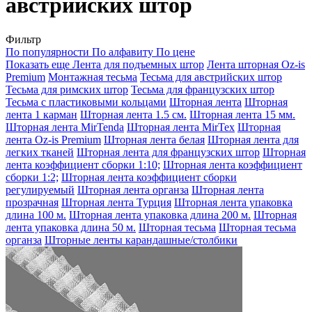
австрийских штор
Фильтр
По популярности
По алфавиту
По цене
Показать еще
Лента для подъемных штор
Лента шторная Oz-is
Premium
Монтажная тесьма
Тесьма для австрийских штор
Тесьма для римских штор
Тесьма для французских штор
Тесьма с пластиковыми кольцами
Шторная лента
Шторная
лента 1 карман
Шторная лента 1.5 см.
Шторная лента 15 мм.
Шторная лента MirTenda
Шторная лента MirTex
Шторная
лента Oz-is Premium
Шторная лента белая
Шторная лента для
легких тканей
Шторная лента для французских штор
Шторная
лента коэффициент сборки 1:10;
Шторная лента коэффициент
сборки 1:2;
Шторная лента коэффициент сборки
регулируемый
Шторная лента органза
Шторная лента
прозрачная
Шторная лента Турция
Шторная лента упаковка
длина 100 м.
Шторная лента упаковка длина 200 м.
Шторная
лента упаковка длина 50 м.
Шторная тесьма
Шторная тесьма
органза
Шторные ленты карандашные/столбики