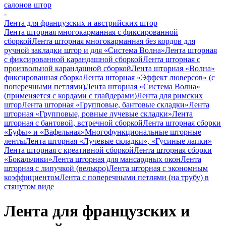
салонов штор
-
Лента для французских и австрийских штор
Лента шторная многокарманная с фиксированной
сборкой
Лента шторная многокарманная без кордов для
ручной закладки штор и для «Система Волна»
Лента шторная
с фиксированной карандашной сборкой
Лента шторная с
произвольной карандашной сборкой
Лента шторная «Волна»
фиксированная сборка
Лента шторная «Эффект люверсов» (с
поперечными петлями)
Лента шторная «Система Волна»
(применяется с кордами с глайдерами)
Лента для римских
штор
Лента шторная «Групповые, бантовые складки»
Лента
шторная «Групповые, ровные лучевые складки»
Лента
шторная с бантовой, встречной сборкой
Лента шторная сборки
«Буфы» и «Вафельная»
Многофункциональные шторные
ленты
Лента шторная «Лучевые складки», «Гусиные лапки»
Лента шторная с креативной сборкой
Лента шторная сборки
«Бокальчики»
Лента шторная для мансардных окон
Лента
шторная с липучкой (велькро)
Лента шторная с экономным
коэффициентом
Лента с поперечными петлями (на трубу) в
стянутом виде
Лента для французских и