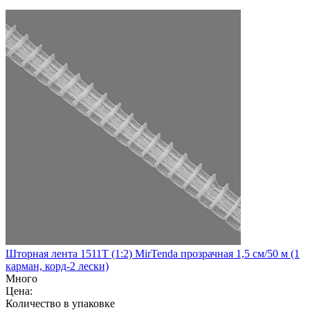
Шторная лента 1511Т (1:2) MirTenda прозрачная 1,5 см/50 м (1
карман, корд-2 лески)
Много
Цена:
Количество в упаковке