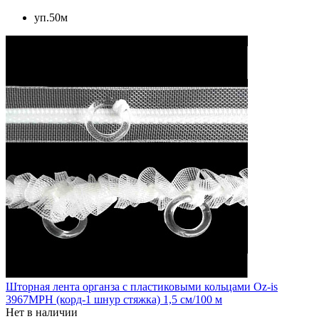
уп.50м
Шторная лента органза с пластиковыми кольцами Oz-is
3967MPH (корд-1 шнур стяжка) 1,5 см/100 м
Нет в наличии