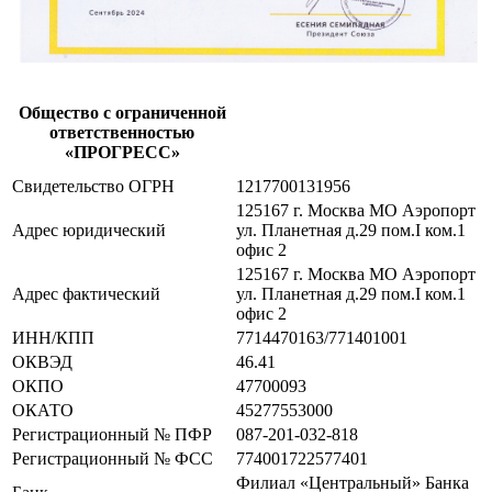
Общество с ограниченной
ответственностью
«ПРОГРЕСС»
Свидетельство ОГРН
1217700131956
125167 г. Москва МО Аэропорт
Адрес юридический
ул. Планетная д.29 пом.I ком.1
офис 2
125167 г. Москва МО Аэропорт
Адрес фактический
ул. Планетная д.29 пом.I ком.1
офис 2
ИНН/КПП
7714470163/771401001
ОКВЭД
46.41
ОКПО
47700093
ОКАТО
45277553000
Регистрационный № ПФР
087-201-032-818
Регистрационный № ФСС
774001722577401
Филиал «Центральный» Банка