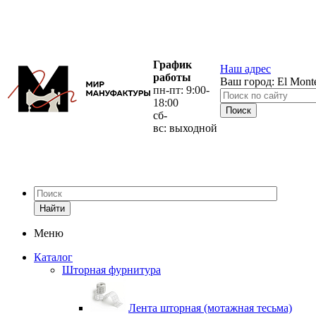
График
Наш адрес
работы
Ваш город:
El Mont
пн-пт: 9:00-
18:00
сб-
вс: выходной
Найти
Меню
Каталог
Шторная фурнитура
Лента шторная (мотажная тесьма)