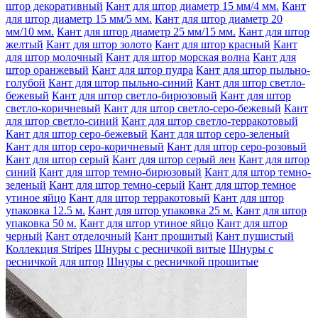
штор декоративный
Кант для штор диаметр 15 мм/4 мм.
Кант
для штор диаметр 15 мм/5 мм.
Кант для штор диаметр 20
мм/10 мм.
Кант для штор диаметр 25 мм/15 мм.
Кант для штор
желтый
Кант для штор золото
Кант для штор красный
Кант
для штор молочный
Кант для штор морская волна
Кант для
штор оранжевый
Кант для штор пудра
Кант для штор пыльно-
голубой
Кант для штор пыльно-синий
Кант для штор светло-
бежевый
Кант для штор светло-бирюзовый
Кант для штор
светло-коричневый
Кант для штор светло-серо-бежевый
Кант
для штор светло-синий
Кант для штор светло-терракотовый
Кант для штор серо-бежевый
Кант для штор серо-зеленый
Кант для штор серо-коричневый
Кант для штор серо-розовый
Кант для штор серый
Кант для штор серый лен
Кант для штор
синий
Кант для штор темно-бирюзовый
Кант для штор темно-
зеленый
Кант для штор темно-серый
Кант для штор темное
утиное яйцо
Кант для штор терракотовый
Кант для штор
упаковка 12.5 м.
Кант для штор упаковка 25 м.
Кант для штор
упаковка 50 м.
Кант для штор утиное яйцо
Кант для штор
черный
Кант отделочный
Кант прошитый
Кант пушистый
Коллекция Stripes
Шнуры с ресничкой витые
Шнуры с
ресничкой для штор
Шнуры с ресничкой прошитые