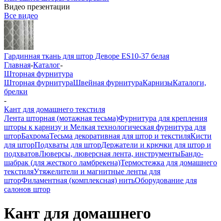
Видео презентации
Все видео
Гардинная ткань для штор Деворе ES10-37 белая
Главная
-
Каталог
-
Шторная фурнитура
Шторная фурнитура
Швейная фурнитура
Карнизы
Каталоги,
брелки
-
Кант для домашнего текстиля
Лента шторная (мотажная тесьма)
Фурнитура для крепления
шторы к карнизу и Мелкая технологическая фурнитура для
штор
Бахрома
Тесьма декоративная для штор и текстиля
Кисти
для штор
Подхваты для штор
Держатели и крючки для штор и
подхватов
Люверсы, люверсная лента, инструменты
Бандо-
шабрак (для жесткого ламбрекена)
Термостежка для домашнего
текстиля
Утяжелители и магнитные ленты для
штор
Филаментная (комплексная) нить
Оборудование для
салонов штор
Кант для домашнего