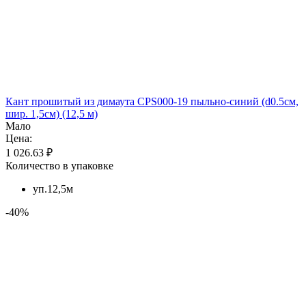
Кант прошитый из димаута CPS000-19 пыльно-синий (d0.5см,
шир. 1,5см) (12,5 м)
Мало
Цена:
1 026.63 ₽
Количество в упаковке
уп.12,5м
-40%