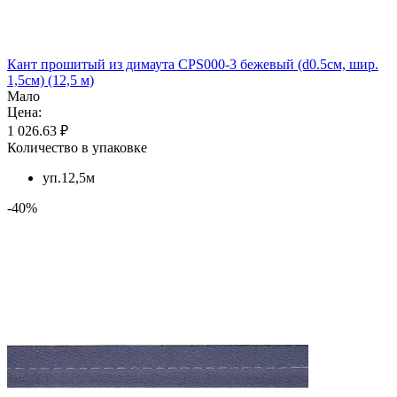
Кант прошитый из димаута CPS000-3 бежевый (d0.5см, шир.
1,5см) (12,5 м)
Мало
Цена:
1 026.63 ₽
Количество в упаковке
уп.12,5м
-40%