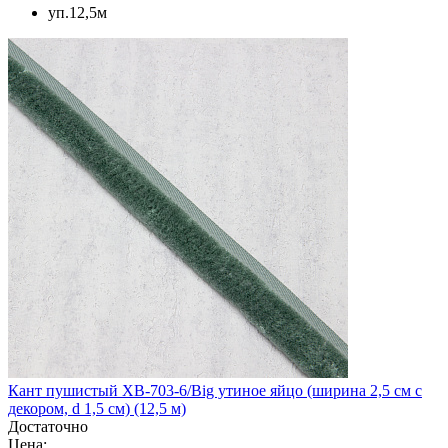
уп.12,5м
Кант пушистый XB-703-6/Big утиное яйцо (ширина 2,5 см с
декором, d 1,5 см) (12,5 м)
Достаточно
Цена: