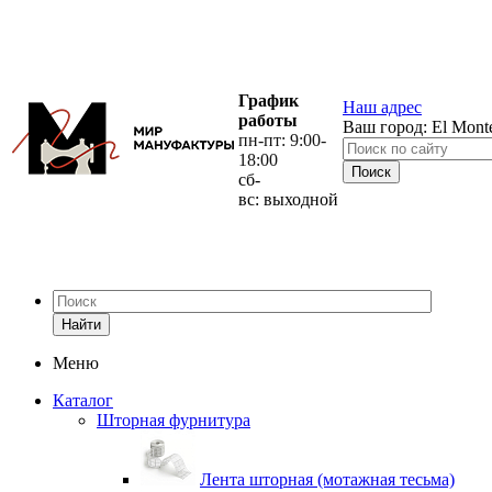
График
Наш адрес
работы
Ваш город:
El Mont
пн-пт: 9:00-
18:00
сб-
вс: выходной
Найти
Меню
Каталог
Шторная фурнитура
Лента шторная (мотажная тесьма)