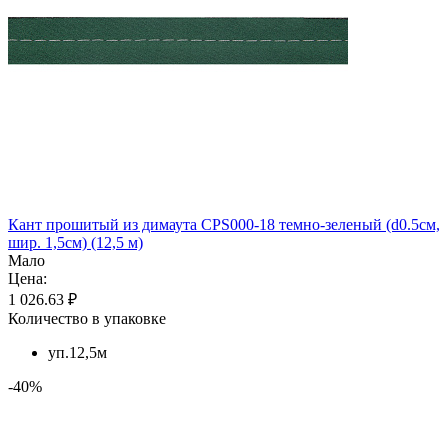
Кант прошитый из димаута CPS000-18 темно-зеленый (d0.5см,
шир. 1,5см) (12,5 м)
Мало
Цена:
1 026.63 ₽
Количество в упаковке
уп.12,5м
-40%