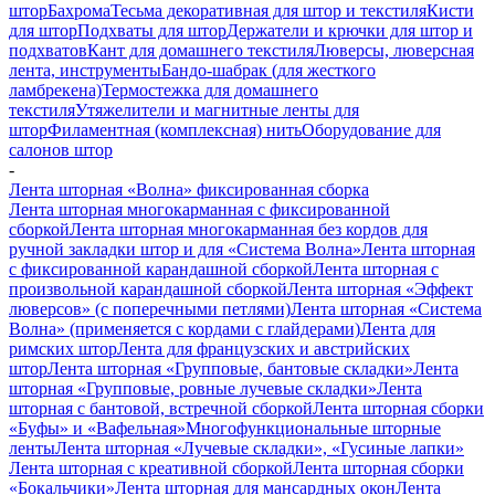
штор
Бахрома
Тесьма декоративная для штор и текстиля
Кисти
для штор
Подхваты для штор
Держатели и крючки для штор и
подхватов
Кант для домашнего текстиля
Люверсы, люверсная
лента, инструменты
Бандо-шабрак (для жесткого
ламбрекена)
Термостежка для домашнего
текстиля
Утяжелители и магнитные ленты для
штор
Филаментная (комплексная) нить
Оборудование для
салонов штор
-
Лента шторная «Волна» фиксированная сборка
Лента шторная многокарманная с фиксированной
сборкой
Лента шторная многокарманная без кордов для
ручной закладки штор и для «Система Волна»
Лента шторная
с фиксированной карандашной сборкой
Лента шторная с
произвольной карандашной сборкой
Лента шторная «Эффект
люверсов» (с поперечными петлями)
Лента шторная «Система
Волна» (применяется с кордами с глайдерами)
Лента для
римских штор
Лента для французских и австрийских
штор
Лента шторная «Групповые, бантовые складки»
Лента
шторная «Групповые, ровные лучевые складки»
Лента
шторная с бантовой, встречной сборкой
Лента шторная сборки
«Буфы» и «Вафельная»
Многофункциональные шторные
ленты
Лента шторная «Лучевые складки», «Гусиные лапки»
Лента шторная с креативной сборкой
Лента шторная сборки
«Бокальчики»
Лента шторная для мансардных окон
Лента