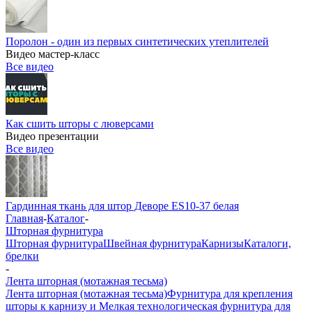
Поролон - один из первых синтетических утеплителей
Видео мастер-класс
Все видео
Как сшить шторы с люверсами
Видео презентации
Все видео
Гардинная ткань для штор Деворе ES10-37 белая
Главная
-
Каталог
-
Шторная фурнитура
Шторная фурнитура
Швейная фурнитура
Карнизы
Каталоги,
брелки
-
Лента шторная (мотажная тесьма)
Лента шторная (мотажная тесьма)
Фурнитура для крепления
шторы к карнизу и Мелкая технологическая фурнитура для