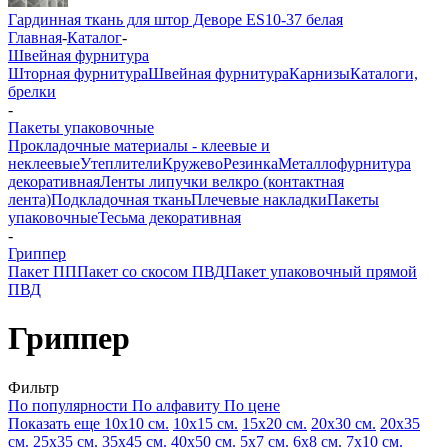
Гардинная ткань для штор Деворе ES10-37 белая
Главная
-
Каталог
-
Швейная фурнитура
Шторная фурнитура
Швейная фурнитура
Карнизы
Каталоги,
брелки
-
Пакеты упаковочные
Прокладочные материалы - клеевые и
неклеевые
Утеплители
Кружево
Резинка
Металлофурнитура
декоративная
Ленты липучки велкро (контактная
лента)
Подкладочная ткань
Плечевые накладки
Пакеты
упаковочные
Тесьма декоративная
-
Гриппер
Пакет ПП
Пакет со скосом ПВД
Пакет упаковочный прямой
ПВД
Гриппер
Фильтр
По популярности
По алфавиту
По цене
Показать еще
10х10 см.
10х15 см.
15х20 см.
20х30 см.
20х35
см.
25х35 см.
35х45 см.
40х50 см.
5х7 см.
6х8 см.
7х10 см.