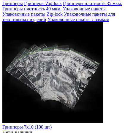
Грипперы
Грипперы Zip-lock
Грипперы плотность 35 мкм.
Грипперы плотность 40 мкм.
Упаковочные пакеты
Упаковочные пакеты Zip-lock
Упаковочные пакеты для
текстильных изделий
Упаковочные пакеты с замком
Грипперы 7х10 (100 шт)
Нет в наличии