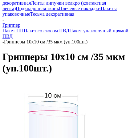
декоративная
Ленты липучки велкро (контактная
лента)
Подкладочная ткань
Плечевые накладки
Пакеты
упаковочные
Тесьма декоративная
-
Гриппер
Пакет ПП
Пакет со скосом ПВД
Пакет упаковочный прямой
ПВД
-
Грипперы 10х10 см /35 мкм (уп.100шт.)
Грипперы 10х10 см /35 мкм
(уп.100шт.)