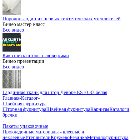
Поролон - один из первых синтетических утеплителей
Видео мастер-класс
Все видео
Как сшить шторы с люверсами
Видео презентации
Все видео
Гардинная ткань для штор Деворе ES10-37 белая
Главная
-
Каталог
-
Швейная фурнитура
Шторная фурнитура
Швейная фурнитура
Карнизы
Каталоги,
брелки
-
Пакеты упаковочные
Прокладочные материалы - клеевые и
неклеевые
Утеплители
Кружево
Резинка
Металлофурнитура