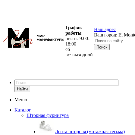
График
Наш адрес
работы
Ваш город:
El Mont
пн-пт: 9:00-
18:00
сб-
вс: выходной
Найти
Меню
Каталог
Шторная фурнитура
Лента шторная (мотажная тесьма)