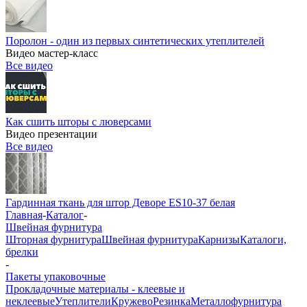
Поролон - один из первых синтетических утеплителей
Видео мастер-класс
Все видео
Как сшить шторы с люверсами
Видео презентации
Все видео
Гардинная ткань для штор Деворе ES10-37 белая
Главная
-
Каталог
-
Швейная фурнитура
Шторная фурнитура
Швейная фурнитура
Карнизы
Каталоги,
брелки
-
Пакеты упаковочные
Прокладочные материалы - клеевые и
неклеевые
Утеплители
Кружево
Резинка
Металлофурнитура