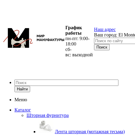
График
Наш адрес
работы
Ваш город:
El Mont
пн-пт: 9:00-
18:00
сб-
вс: выходной
Найти
Меню
Каталог
Шторная фурнитура
Лента шторная (мотажная тесьма)