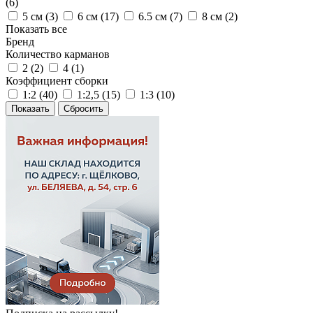
(
6
)
5 см (
3
)
6 см (
17
)
6.5 см (
7
)
8 см (
2
)
Показать все
Бренд
Количество карманов
2 (
2
)
4 (
1
)
Коэффициент сборки
1:2 (
40
)
1:2,5 (
15
)
1:3 (
10
)
Сбросить