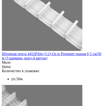
Шторная лента 4452P/big (1:2) Oz-is Premium тканая 6,5 см/50
м (3 кармана, корд-4 шнура)
Мало
Цена:
Количество в упаковке
уп.50м