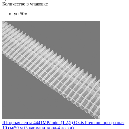
Количество в упаковке
уп.50м
Шторная лента 4441MP/ mini (1:2,5) Oz-is Premium прозрачная
10 см/50 м (3 кармана, корд-4 лески)