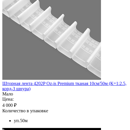
Шторная лента 4202P Oz-is Premium тканая 10см/50м (К=1:2.5,
корд-3 шнура)
Мало
Цена:
4 000 ₽
Количество в упаковке
уп.50м