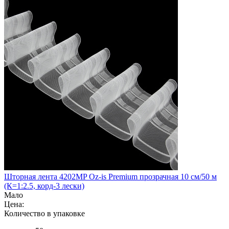
Шторная лента 4202MP Oz-is Premium прозрачная 10 см/50 м
(К=1:2.5, корд-3 лески)
Мало
Цена:
Количество в упаковке