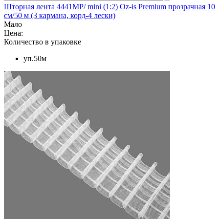
Шторная лента 4441MP/ mini (1:2) Oz-is Premium прозрачная 10
см/50 м (3 кармана, корд-4 лески)
Мало
Цена:
Количество в упаковке
уп.50м