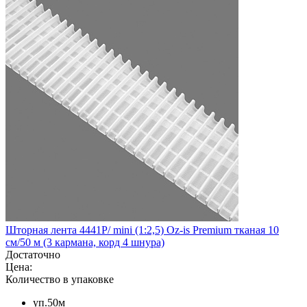
Шторная лента 4441P/ mini (1:2,5) Oz-is Premium тканая 10
см/50 м (3 кармана, корд 4 шнура)
Достаточно
Цена:
Количество в упаковке
уп.50м