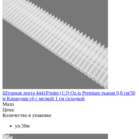
Шторная лента 4441P/mini (1:3) Oz-is Premium тканая 9,8 см/50
м Карандаш сб с мелкой 1 см складкой
Мало
Цена:
Количество в упаковке
уп.50м