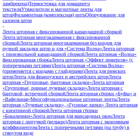
ламбрекена)
Термостежка для домашнего
текстиля
Утяжелители и магнитные ленты для
штор
Филаментная (комплексная) нить
Оборудование для
салонов штор
-
Лента шторная с фиксированной карандашной сборкой
Лента шторная многокарманная с фиксированной
сборкой
Лента шторная многокарманная без кордов для
ручной закладки штор и для «Система Волна»
Лента шторная
с произвольной карандашной сборкой
Лента шторная «Волна»
фиксированная сборка
Лента шторная «Эффект люверсов» (с
поперечными петлями)
Лента шторная «Система Волна»
(применяется с кордами с глайдерами)
Лента для римских
штор
Лента для французских и австрийских штор
Лента
шторная «Групповые, бантовые складки»
Лента шторная
«Групповые, ровные лучевые складки»
Лента шторная с
бантовой, встречной сборкой
Лента шторная сборки «Буфы» и
«Вафельная»
Многофункциональные шторные ленты
Лента
шторная «Лучевые складки», «Гусиные лапки»
Лента шторная
с креативной сборкой
Лента шторная сборки
«Бокальчики»
Лента шторная для мансардных окон
Лента
шторная с липучкой (велькро)
Лента шторная с экономным
коэффициентом
Лента с поперечными петлями (на трубу) в
стянутом виде