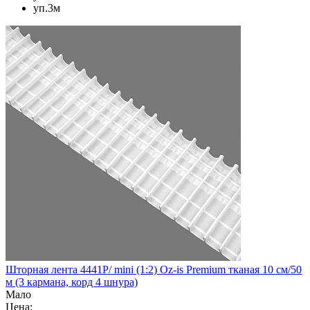
уп.3м
Шторная лента 4441P/ mini (1:2) Oz-is Premium тканая 10 см/50
м (3 кармана, корд 4 шнура)
Мало
Цена: