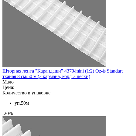
Шторная лента "Карандаши" 4370/mini (1:2) Oz-is Standart
тканая 8 см/50 м (3 кармана, корд-3 лески)
Мало
Цена:
Количество в упаковке
уп.50м
-20%