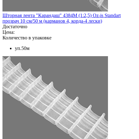
Шторная лента "Карандаш" 4384M (1:2,5) Oz-is Standart
прозрач 10 см/50 м (карманов 4, корда-4 лески)
Достаточно
Цена:
Количество в упаковке
уп.50м