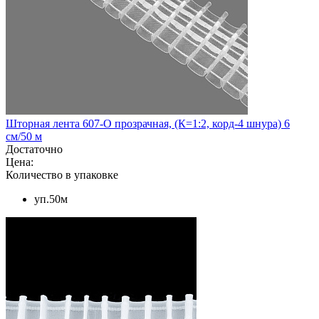
Шторная лента 607-О прозрачная, (К=1:2, корд-4 шнура) 6
см/50 м
Достаточно
Цена:
Количество в упаковке
уп.50м