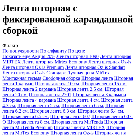
Лента шторная с
фиксированной карандашной
сборкой
Фильтр
По популярности
По алфавиту
По цене
Показать еще
Акция 20%
Лента шторная 1090
Лента шторная
MIRTEX
Лента шторная Mirtex Economy
Лента шторная Oz-is
Лента шторная Oz-is Premium
Лента шторная Oz-is Standart
Лента шторная Oz-is Стандарт
Лучшая цена MirTex
Монтажная тесьма
Свободная сборка
Шторная лента
Шторная
лента 1 карман
Шторная лента 10 см.
Шторная лента 15 см.
Шторная лента 2 кармана
Шторная лента 2.5 см.
Шторная
лента 20 см.
Шторная лента 2701
Шторная лента 3 кармана
Шторная лента 4 кармана
Шторная лента 4 см.
Шторная лента
4.3 см.
Шторная лента 5 см.
Шторная лента 6 см.
Шторная
лента 6.2 см.
Шторная лента 6.3 см.
Шторная лента 6.4 см.
Шторная лента 6.5 см.
Шторная лента 607
Шторная лента 607-
О
Шторная лента 8 см.
Шторная лента MirTenda
Шторная
лента MirTenda Premium
Шторная лента MIRTEX
Шторная
лента MirTex Economy
Шторная лента Oz-is
Шторная лента