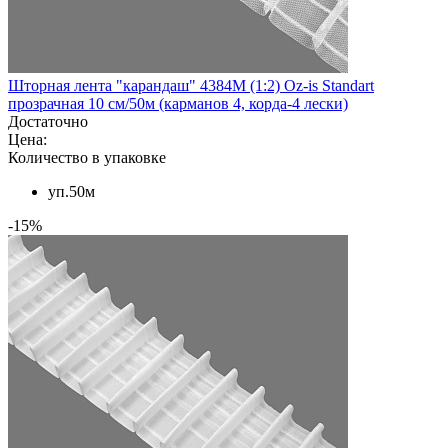
Шторная лента "карандаш" 4384M (1:2) Oz-is Standart
прозрачная 10 см/50м (карманов 4, корда-4 лески)
Достаточно
Цена:
Количество в упаковке
уп.50м
-15%