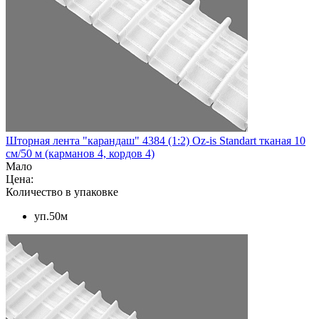
Шторная лента "карандаш" 4384 (1:2) Oz-is Standart тканая 10
см/50 м (карманов 4, кордов 4)
Мало
Цена:
Количество в упаковке
уп.50м