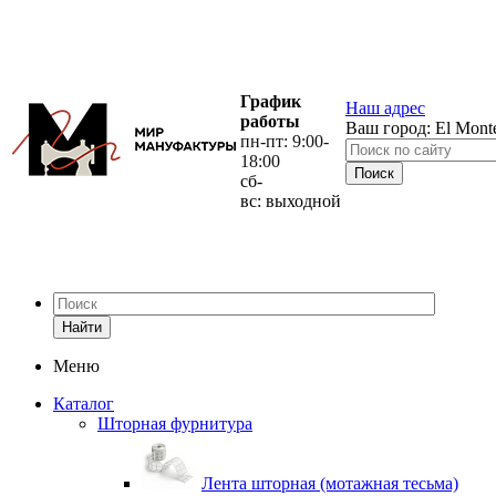
График
Наш адрес
работы
Ваш город:
El Mont
пн-пт: 9:00-
18:00
сб-
вс: выходной
Найти
Меню
Каталог
Шторная фурнитура
Лента шторная (мотажная тесьма)