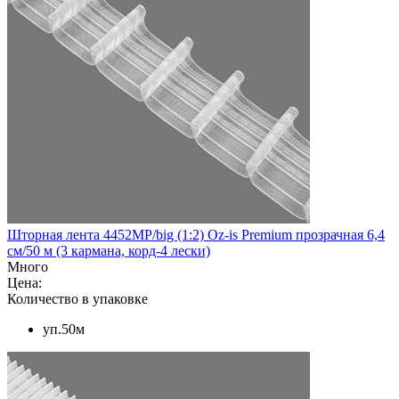
Шторная лента 4452MP/big (1:2) Oz-is Premium прозрачная 6,4
см/50 м (3 кармана, корд-4 лески)
Много
Цена:
Количество в упаковке
уп.50м