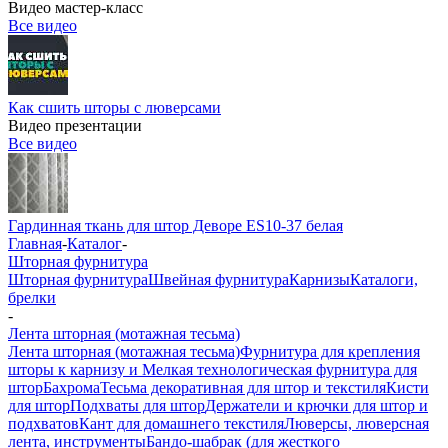
Видео мастер-класс
Все видео
Как сшить шторы с люверсами
Видео презентации
Все видео
Гардинная ткань для штор Деворе ES10-37 белая
Главная
-
Каталог
-
Шторная фурнитура
Шторная фурнитура
Швейная фурнитура
Карнизы
Каталоги,
брелки
-
Лента шторная (мотажная тесьма)
Лента шторная (мотажная тесьма)
Фурнитура для крепления
шторы к карнизу и Мелкая технологическая фурнитура для
штор
Бахрома
Тесьма декоративная для штор и текстиля
Кисти
для штор
Подхваты для штор
Держатели и крючки для штор и
подхватов
Кант для домашнего текстиля
Люверсы, люверсная
лента, инструменты
Бандо-шабрак (для жесткого