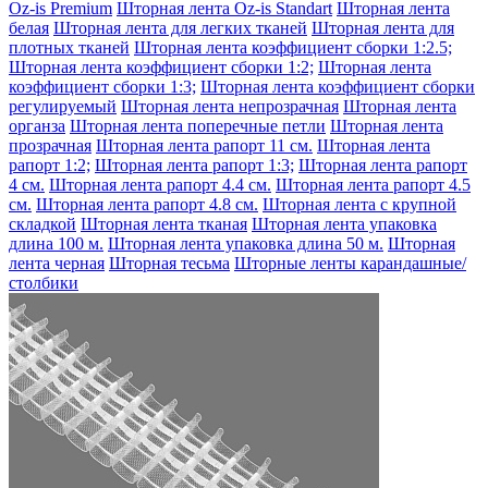
Oz-is Premium
Шторная лента Oz-is Standart
Шторная лента
белая
Шторная лента для легких тканей
Шторная лента для
плотных тканей
Шторная лента коэффициент сборки 1:2.5;
Шторная лента коэффициент сборки 1:2;
Шторная лента
коэффициент сборки 1:3;
Шторная лента коэффициент сборки
регулируемый
Шторная лента непрозрачная
Шторная лента
органза
Шторная лента поперечные петли
Шторная лента
прозрачная
Шторная лента рапорт 11 см.
Шторная лента
рапорт 1:2;
Шторная лента рапорт 1:3;
Шторная лента рапорт
4 см.
Шторная лента рапорт 4.4 см.
Шторная лента рапорт 4.5
см.
Шторная лента рапорт 4.8 см.
Шторная лента с крупной
складкой
Шторная лента тканая
Шторная лента упаковка
длина 100 м.
Шторная лента упаковка длина 50 м.
Шторная
лента черная
Шторная тесьма
Шторные ленты карандашные/
столбики