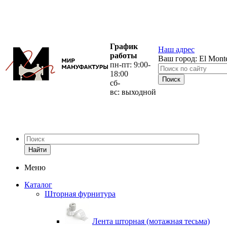
График
Наш адрес
работы
Ваш город:
El Mont
пн-пт: 9:00-
18:00
сб-
вс: выходной
Найти
Меню
Каталог
Шторная фурнитура
Лента шторная (мотажная тесьма)