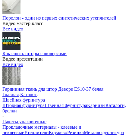
Поролон - один из первых синтетических утеплителей
Видео мастер-класс
Все видео
Как сшить шторы с люверсами
Видео презентации
Все видео
Гардинная ткань для штор Деворе ES10-37 белая
Главная
-
Каталог
-
Швейная фурнитура
Шторная фурнитура
Швейная фурнитура
Карнизы
Каталоги,
брелки
-
Пакеты упаковочные
Прокладочные материалы - клеевые и
неклеевые
Утеплители
Кружево
Резинка
Металлофурнитура