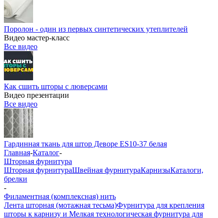
Поролон - один из первых синтетических утеплителей
Видео мастер-класс
Все видео
Как сшить шторы с люверсами
Видео презентации
Все видео
Гардинная ткань для штор Деворе ES10-37 белая
Главная
-
Каталог
-
Шторная фурнитура
Шторная фурнитура
Швейная фурнитура
Карнизы
Каталоги,
брелки
-
Филаментная (комплексная) нить
Лента шторная (мотажная тесьма)
Фурнитура для крепления
шторы к карнизу и Мелкая технологическая фурнитура для