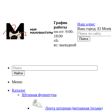
График
Наш адрес
работы
Ваш город:
El Mont
пн-пт: 9:00-
18:00
сб-
вс: выходной
Найти
Меню
Каталог
Шторная фурнитура
Лента шторная (мотажная тесьма)