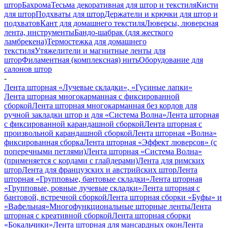
штор
Бахрома
Тесьма декоративная для штор и текстиля
Кисти
для штор
Подхваты для штор
Держатели и крючки для штор и
подхватов
Кант для домашнего текстиля
Люверсы, люверсная
лента, инструменты
Бандо-шабрак (для жесткого
ламбрекена)
Термостежка для домашнего
текстиля
Утяжелители и магнитные ленты для
штор
Филаментная (комплексная) нить
Оборудование для
салонов штор
-
Лента шторная «Лучевые складки», «Гусиные лапки»
Лента шторная многокарманная с фиксированной
сборкой
Лента шторная многокарманная без кордов для
ручной закладки штор и для «Система Волна»
Лента шторная
с фиксированной карандашной сборкой
Лента шторная с
произвольной карандашной сборкой
Лента шторная «Волна»
фиксированная сборка
Лента шторная «Эффект люверсов» (с
поперечными петлями)
Лента шторная «Система Волна»
(применяется с кордами с глайдерами)
Лента для римских
штор
Лента для французских и австрийских штор
Лента
шторная «Групповые, бантовые складки»
Лента шторная
«Групповые, ровные лучевые складки»
Лента шторная с
бантовой, встречной сборкой
Лента шторная сборки «Буфы» и
«Вафельная»
Многофункциональные шторные ленты
Лента
шторная с креативной сборкой
Лента шторная сборки
«Бокальчики»
Лента шторная для мансардных окон
Лента