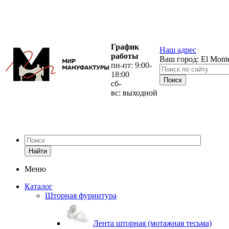
График
Наш адрес
работы
Ваш город:
El Mont
пн-пт: 9:00-
18:00
сб-
вс: выходной
Найти
Меню
Каталог
Шторная фурнитура
Лента шторная (мотажная тесьма)