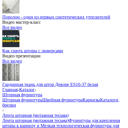
Поролон - один из первых синтетических утеплителей
Видео мастер-класс
Все видео
Как сшить шторы с люверсами
Видео презентации
Все видео
Гардинная ткань для штор Деворе ES10-37 белая
Главная
-
Каталог
-
Шторная фурнитура
Шторная фурнитура
Швейная фурнитура
Карнизы
Каталоги,
брелки
-
Лента шторная (мотажная тесьма)
Лента шторная (мотажная тесьма)
Фурнитура для крепления
шторы к карнизу и Мелкая технологическая фурнитура для