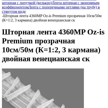
шторная с липучкой (велькро)
Лента шторная с экономным
коэффициентом
Лента с поперечными петлями (на трубу) в
стянутом виде
-
Шторная лента 4360MP Oz-is Premium прозрачная 10см/50м
(К=1:2, 3 кармана) двойная венецианская ск
Шторная лента 4360MP Oz-is
Premium прозрачная
10см/50м (К=1:2, 3 кармана)
двойная венецианская ск