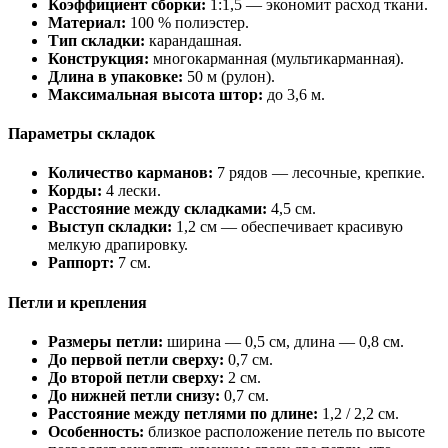
Коэффициент сборки:
1:1,5 — экономит расход ткани.
Материал:
100 % полиэстер.
Тип складки:
карандашная.
Конструкция:
многокарманная (мультикарманная).
Длина в упаковке:
50 м (рулон).
Максимальная высота штор:
до 3,6 м.
Параметры складок
Количество карманов:
7 рядов — лесочные, крепкие.
Корды:
4 лески.
Расстояние между складками:
4,5 см.
Выступ складки:
1,2 см — обеспечивает красивую
мелкую драпировку.
Раппорт:
7 см.
Петли и крепления
Размеры петли:
ширина — 0,5 см, длина — 0,8 см.
До первой петли сверху:
0,7 см.
До второй петли сверху:
2 см.
До нижней петли снизу:
0,7 см.
Расстояние между петлями по длине:
1,2 / 2,2 см.
Особенность:
близкое расположение петель по высоте