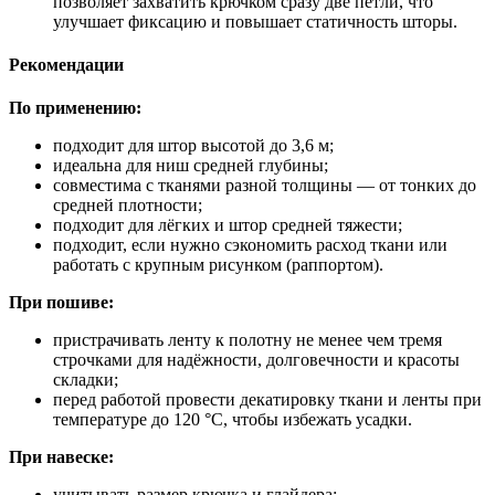
позволяет захватить крючком сразу две петли, что
улучшает фиксацию и повышает статичность шторы.
Рекомендации
По применению:
подходит для штор высотой до 3,6 м;
идеальна для ниш средней глубины;
совместима с тканями разной толщины — от тонких до
средней плотности;
подходит для лёгких и штор средней тяжести;
подходит, если нужно сэкономить расход ткани или
работать с крупным рисунком (раппортом).
При пошиве:
пристрачивать ленту к полотну не менее чем тремя
строчками для надёжности, долговечности и красоты
складки;
перед работой провести декатировку ткани и ленты при
температуре до 120 °C, чтобы избежать усадки.
При навеске:
учитывать размер крючка и глайдера;