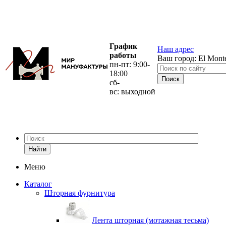
График
Наш адрес
работы
Ваш город:
El Mont
пн-пт: 9:00-
18:00
сб-
вс: выходной
Найти
Меню
Каталог
Шторная фурнитура
Лента шторная (мотажная тесьма)