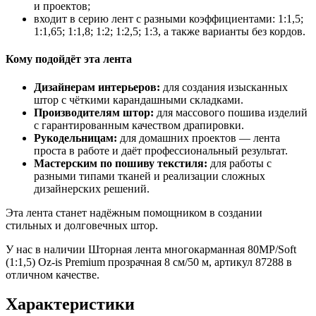
и проектов;
входит в серию лент с разными коэффициентами: 1:1,5;
1:1,65; 1:1,8; 1:2; 1:2,5; 1:3, а также варианты без кордов.
Кому подойдёт эта лента
Дизайнерам интерьеров:
для создания изысканных
штор с чёткими карандашными складками.
Производителям штор:
для массового пошива изделий
с гарантированным качеством драпировки.
Рукодельницам:
для домашних проектов — лента
проста в работе и даёт профессиональный результат.
Мастерским по пошиву текстиля:
для работы с
разными типами тканей и реализации сложных
дизайнерских решений.
Эта лента станет надёжным помощником в создании
стильных и долговечных штор.
У нас в наличии Шторная лента многокарманная 80MP/Soft
(1:1,5) Oz-is Premium прозрачная 8 см/50 м, артикул 87288 в
отличном качестве.
Характеристики