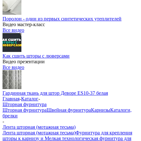
Поролон - один из первых синтетических утеплителей
Видео мастер-класс
Все видео
Как сшить шторы с люверсами
Видео презентации
Все видео
Гардинная ткань для штор Деворе ES10-37 белая
Главная
-
Каталог
-
Шторная фурнитура
Шторная фурнитура
Швейная фурнитура
Карнизы
Каталоги,
брелки
-
Лента шторная (мотажная тесьма)
Лента шторная (мотажная тесьма)
Фурнитура для крепления
шторы к карнизу и Мелкая технологическая фурнитура для