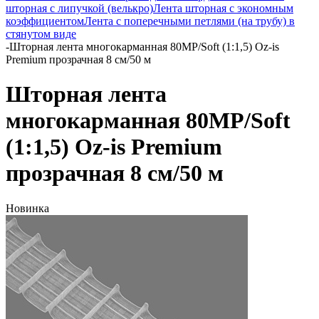
шторная с липучкой (велькро)
Лента шторная с экономным
коэффициентом
Лента с поперечными петлями (на трубу) в
стянутом виде
-
Шторная лента многокарманная 80MP/Soft (1:1,5) Oz-is
Premium прозрачная 8 см/50 м
Шторная лента
многокарманная 80MP/Soft
(1:1,5) Oz-is Premium
прозрачная 8 см/50 м
Новинка