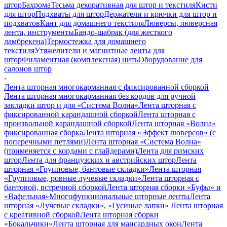
штор
Бахрома
Тесьма декоративная для штор и текстиля
Кисти
для штор
Подхваты для штор
Держатели и крючки для штор и
подхватов
Кант для домашнего текстиля
Люверсы, люверсная
лента, инструменты
Бандо-шабрак (для жесткого
ламбрекена)
Термостежка для домашнего
текстиля
Утяжелители и магнитные ленты для
штор
Филаментная (комплексная) нить
Оборудование для
салонов штор
-
Лента шторная многокарманная с фиксированной сборкой
Лента шторная многокарманная без кордов для ручной
закладки штор и для «Система Волна»
Лента шторная с
фиксированной карандашной сборкой
Лента шторная с
произвольной карандашной сборкой
Лента шторная «Волна»
фиксированная сборка
Лента шторная «Эффект люверсов» (с
поперечными петлями)
Лента шторная «Система Волна»
(применяется с кордами с глайдерами)
Лента для римских
штор
Лента для французских и австрийских штор
Лента
шторная «Групповые, бантовые складки»
Лента шторная
«Групповые, ровные лучевые складки»
Лента шторная с
бантовой, встречной сборкой
Лента шторная сборки «Буфы» и
«Вафельная»
Многофункциональные шторные ленты
Лента
шторная «Лучевые складки», «Гусиные лапки»
Лента шторная
с креативной сборкой
Лента шторная сборки
«Бокальчики»
Лента шторная для мансардных окон
Лента