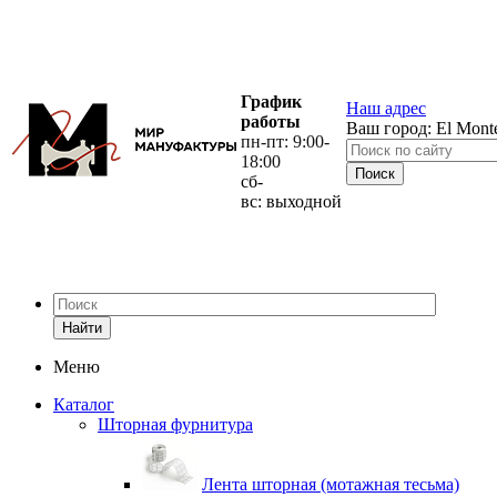
График
Наш адрес
работы
Ваш город:
El Mont
пн-пт: 9:00-
18:00
сб-
вс: выходной
Найти
Меню
Каталог
Шторная фурнитура
Лента шторная (мотажная тесьма)