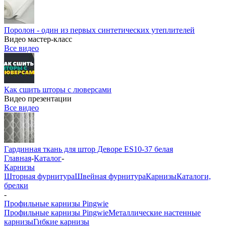
Поролон - один из первых синтетических утеплителей
Видео мастер-класс
Все видео
Как сшить шторы с люверсами
Видео презентации
Все видео
Гардинная ткань для штор Деворе ES10-37 белая
Главная
-
Каталог
-
Карнизы
Шторная фурнитура
Швейная фурнитура
Карнизы
Каталоги,
брелки
-
Профильные карнизы Pingwie
Профильные карнизы Pingwie
Металлические настенные
карнизы
Гибкие карнизы