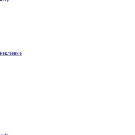
 неклеевые
нта)