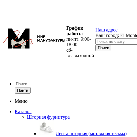
График
Наш адрес
работы
Ваш город:
El Mont
пн-пт: 9:00-
18:00
сб-
вс: выходной
Найти
Меню
Каталог
Шторная фурнитура
Лента шторная (мотажная тесьма)