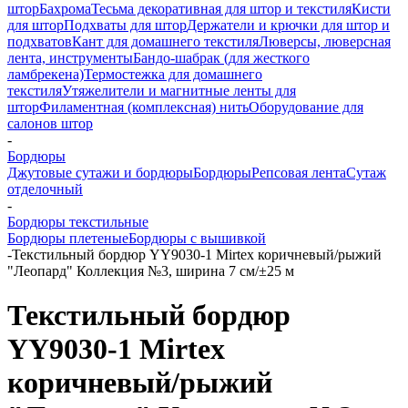
штор
Бахрома
Тесьма декоративная для штор и текстиля
Кисти
для штор
Подхваты для штор
Держатели и крючки для штор и
подхватов
Кант для домашнего текстиля
Люверсы, люверсная
лента, инструменты
Бандо-шабрак (для жесткого
ламбрекена)
Термостежка для домашнего
текстиля
Утяжелители и магнитные ленты для
штор
Филаментная (комплексная) нить
Оборудование для
салонов штор
-
Бордюры
Джутовые сутажи и бордюры
Бордюры
Репсовая лента
Сутаж
отделочный
-
Бордюры текстильные
Бордюры плетеные
Бордюры с вышивкой
-
Текстильный бордюр YY9030-1 Mirtex коричневый/рыжий
"Леопард" Коллекция №3, ширина 7 см/±25 м
Текстильный бордюр
YY9030-1 Mirtex
коричневый/рыжий