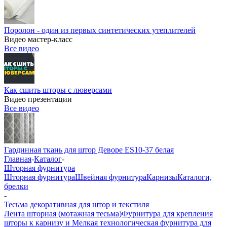
Поролон - один из первых синтетических утеплителей
Видео мастер-класс
Все видео
Как сшить шторы с люверсами
Видео презентации
Все видео
Гардинная ткань для штор Деворе ES10-37 белая
Главная
-
Каталог
-
Шторная фурнитура
Шторная фурнитура
Швейная фурнитура
Карнизы
Каталоги,
брелки
-
Тесьма декоративная для штор и текстиля
Лента шторная (мотажная тесьма)
Фурнитура для крепления
шторы к карнизу и Мелкая технологическая фурнитура для