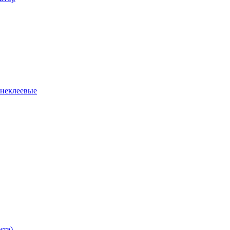
 неклеевые
нта)