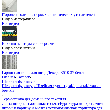
Поролон - один из первых синтетических утеплителей
Видео мастер-класс
Все видео
Как сшить шторы с люверсами
Видео презентации
Все видео
Гардинная ткань для штор Деворе ES10-37 белая
Главная
-
Каталог
-
Шторная фурнитура
Шторная фурнитура
Швейная фурнитура
Карнизы
Каталоги,
брелки
-
Термостежка для домашнего текстиля
Лента шторная (мотажная тесьма)
Фурнитура для крепления
шторы к карнизу и Мелкая технологическая фурнитура для