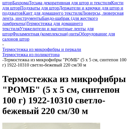
штор
Бахрома
Тесьма декоративная для штор и текстиля
Кисти
для штор
Подхваты для штор
Держатели и крючки для штор и
подхватов
Кант для домашнего текстиля
Люверсы, люверсная
лента, инструменты
Бандо-шабрак (для жесткого
ламбрекена)
Термостежка для домашнего
текстиля
Утяжелители и магнитные ленты для
штор
Филаментная (комплексная) нить
Оборудование для
салонов штор
-
Термостежка из микрофибры и перкали
Термостежка из поликоттона
-
Термостежка из микрофибры "РОМБ" (5 х 5 см, синтепон 100
г) 1922-10310 светло-бежевый 220 см/30 м
Термостежка из микрофибры
"РОМБ" (5 х 5 см, синтепон
100 г) 1922-10310 светло-
бежевый 220 см/30 м