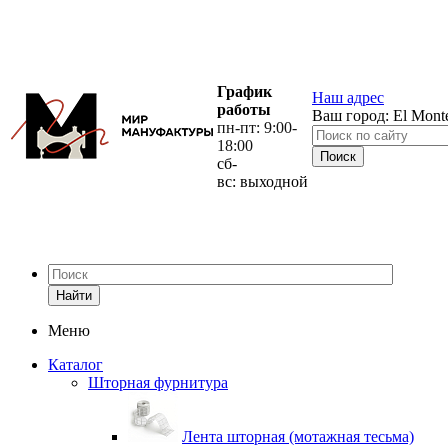
График
Наш адрес
работы
Ваш город:
El Mont
пн-пт: 9:00-
18:00
сб-
вс: выходной
Найти
Меню
Каталог
Шторная фурнитура
Лента шторная (мотажная тесьма)