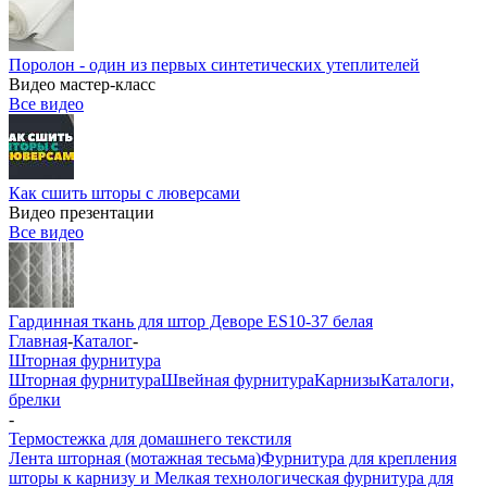
Поролон - один из первых синтетических утеплителей
Видео мастер-класс
Все видео
Как сшить шторы с люверсами
Видео презентации
Все видео
Гардинная ткань для штор Деворе ES10-37 белая
Главная
-
Каталог
-
Шторная фурнитура
Шторная фурнитура
Швейная фурнитура
Карнизы
Каталоги,
брелки
-
Термостежка для домашнего текстиля
Лента шторная (мотажная тесьма)
Фурнитура для крепления
шторы к карнизу и Мелкая технологическая фурнитура для