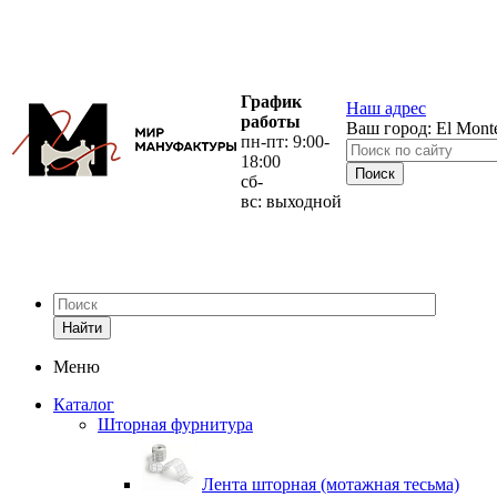
График
Наш адрес
работы
Ваш город:
El Mont
пн-пт: 9:00-
18:00
сб-
вс: выходной
Найти
Меню
Каталог
Шторная фурнитура
Лента шторная (мотажная тесьма)