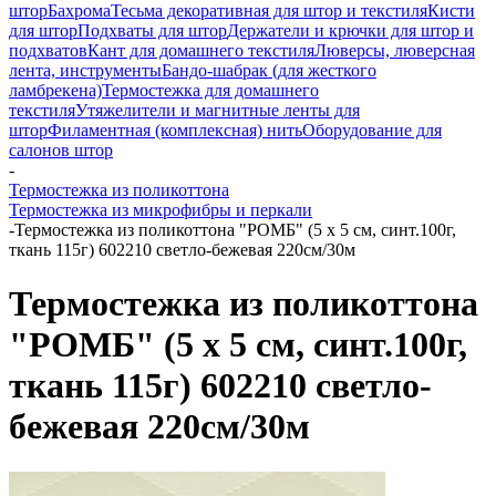
штор
Бахрома
Тесьма декоративная для штор и текстиля
Кисти
для штор
Подхваты для штор
Держатели и крючки для штор и
подхватов
Кант для домашнего текстиля
Люверсы, люверсная
лента, инструменты
Бандо-шабрак (для жесткого
ламбрекена)
Термостежка для домашнего
текстиля
Утяжелители и магнитные ленты для
штор
Филаментная (комплексная) нить
Оборудование для
салонов штор
-
Термостежка из поликоттона
Термостежка из микрофибры и перкали
-
Термостежка из поликоттона "РОМБ" (5 х 5 см, синт.100г,
ткань 115г) 602210 светло-бежевая 220см/30м
Термостежка из поликоттона
"РОМБ" (5 х 5 см, синт.100г,
ткань 115г) 602210 светло-
бежевая 220см/30м