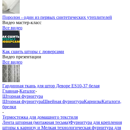
Поролон - один из первых синтетических утеплителей
Видео мастер-класс
Все видео
Как сшить шторы с люверсами
Видео презентации
Все видео
Гардинная ткань для штор Деворе ES10-37 белая
Главная
-
Каталог
-
Шторная фурнитура
Шторная фурнитура
Швейная фурнитура
Карнизы
Каталоги,
брелки
-
Термостежка для домашнего текстиля
Лента шторная (мотажная тесьма)
Фурнитура для крепления
шторы к карнизу и Мелкая технологическая фурнитура для