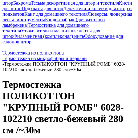
штор
Бахрома
Тесьма декоративная для штор и текстиля
Кисти
для штор
Подхваты для штор
Держатели и крючки для штор и
подхватов
Кант для домашнего текстиля
Люверсы, люверсная
лента, инструменты
Бандо-шабрак (для жесткого
ламбрекена)
Термостежка для домашнего
текстиля
Утяжелители и магнитные ленты для
штор
Филаментная (комплексная) нить
Оборудование для
салонов штор
-
Термостежка из поликоттона
Термостежка из микрофибры и перкали
-
Термостежка ПОЛИКОТТОН "КРУПНЫЙ РОМБ" 6028-
102210 светло-бежевый 280 см /~30м
Термостежка
ПОЛИКОТТОН
"КРУПНЫЙ РОМБ" 6028-
102210 светло-бежевый 280
см /~30м