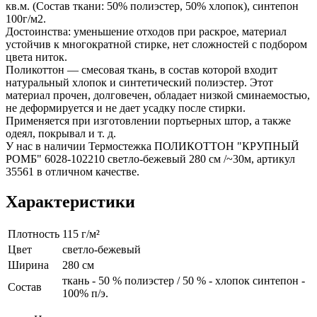
кв.м. (Состав ткани: 50% полиэстер, 50% хлопок), синтепон
100г/м2.
Достоинства: уменьшение отходов при раскрое, материал
устойчив к многократной стирке, нет сложностей с подбором
цвета ниток.
Поликоттон — смесовая ткань, в состав которой входит
натуральный хлопок и синтетический полиэстер. Этот
материал прочен, долговечен, обладает низкой сминаемостью,
не деформируется и не дает усадку после стирки.
Применяется при изготовлении портьерных штор, а также
одеял, покрывал и т. д.
У нас в наличии Термостежка ПОЛИКОТТОН "КРУПНЫЙ
РОМБ" 6028-102210 светло-бежевый 280 см /~30м, артикул
35561 в отличном качестве.
Характеристики
Плотность
115 г/м²
Цвет
светло-бежевый
Ширина
280 см
ткань - 50 % полиэстер / 50 % - хлопок синтепон -
Состав
100% п/э.