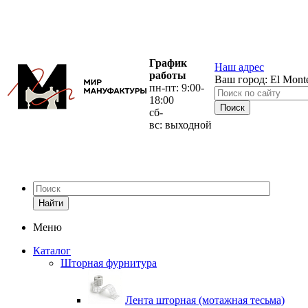
График
Наш адрес
работы
Ваш город:
El Mont
пн-пт: 9:00-
18:00
сб-
вс: выходной
Найти
Меню
Каталог
Шторная фурнитура
Лента шторная (мотажная тесьма)