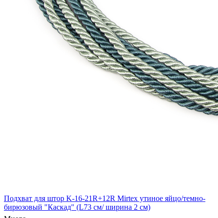
Подхват для штор K-16-21R+12R Mirtex утиное яйцо/темно-
бирюзовый "Каскад" (L73 см/ ширина 2 см)