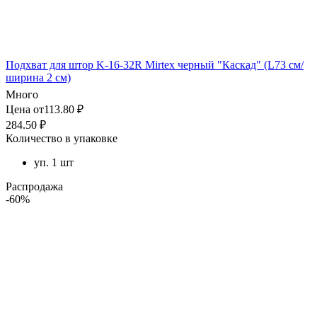
Подхват для штор K-16-32R Mirtex черный "Каскад" (L73 см/
ширина 2 см)
Много
Цена от113.80 ₽
284.50 ₽
Количество в упаковке
уп. 1 шт
Распродажа
-60%