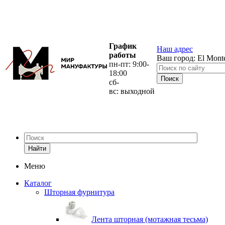
График
Наш адрес
работы
Ваш город:
El Mont
пн-пт: 9:00-
18:00
сб-
вс: выходной
Найти
Меню
Каталог
Шторная фурнитура
Лента шторная (мотажная тесьма)