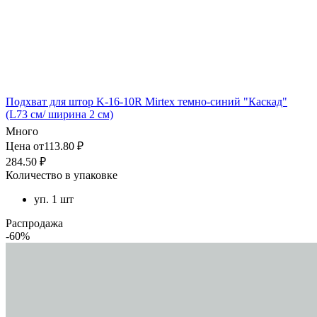
Подхват для штор K-16-10R Mirtex темно-синий "Каскад"
(L73 см/ ширина 2 см)
Много
Цена от113.80 ₽
284.50 ₽
Количество в упаковке
уп. 1 шт
Распродажа
-60%