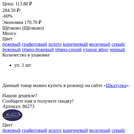
Цена: 113.80 ₽
284.50 ₽/
-60%
Экономия
170.70 ₽
Щёлково (Щёлково)
Много
Цвет
бежевый
графитовый
золото
коричневый
молочный
серый/
бежевый
тёмно-бежевый
тёмно-синий
утиное яйцо
черный
Количество в упаковке
уп. 1 шт
Данный товар можно купить в розницу на сайте «
Шкатулка
».
Нашли дешевле?
Сообщите нам и получите скидку!
Артикул:
86273
Цвет
бежевый
графитовый
золото
коричневый
молочный
серый/