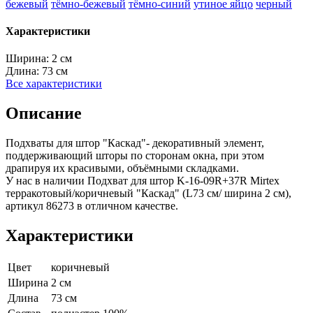
бежевый
тёмно-бежевый
тёмно-синий
утиное яйцо
черный
Характеристики
Ширина:
2 см
Длина:
73 см
Все характеристики
Описание
Подхваты для штор "Каскад"- декоративный элемент,
поддерживающий шторы по сторонам окна, при этом
драпируя их красивыми, объёмными складками.
У нас в наличии Подхват для штор K-16-09R+37R Mirtex
терракотовый/коричневый "Каскад" (L73 см/ ширина 2 см),
артикул 86273 в отличном качестве.
Характеристики
Цвет
коричневый
Ширина
2 см
Длина
73 см