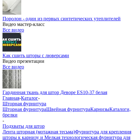
Поролон - один из первых синтетических утеплителей
Видео мастер-класс
Все видео
Как сшить шторы с люверсами
Видео презентации
Все видео
Гардинная ткань для штор Деворе ES10-37 белая
Главная
-
Каталог
-
Шторная фурнитура
Шторная фурнитура
Швейная фурнитура
Карнизы
Каталоги,
брелки
-
Подхваты для штор
Лента шторная (мотажная тесьма)
Фурнитура для крепления
шторы к карнизу и Мелкая технологическая фурнитура для