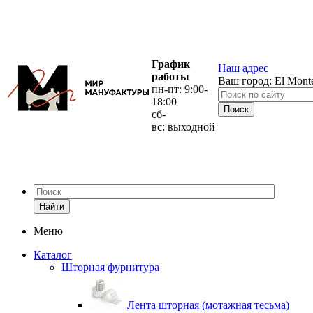
График
Наш адрес
работы
Ваш город:
El Mont
пн-пт: 9:00-
18:00
сб-
вс: выходной
Найти
Меню
Каталог
Шторная фурнитура
Лента шторная (мотажная тесьма)