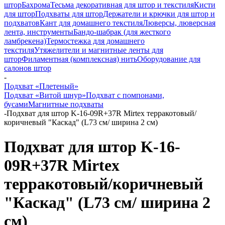
штор
Бахрома
Тесьма декоративная для штор и текстиля
Кисти
для штор
Подхваты для штор
Держатели и крючки для штор и
подхватов
Кант для домашнего текстиля
Люверсы, люверсная
лента, инструменты
Бандо-шабрак (для жесткого
ламбрекена)
Термостежка для домашнего
текстиля
Утяжелители и магнитные ленты для
штор
Филаментная (комплексная) нить
Оборудование для
салонов штор
-
Подхват «Плетеный»
Подхват «Витой шнур»
Подхват с помпонами,
бусами
Магнитные подхваты
-
Подхват для штор K-16-09R+37R Mirtex терракотовый/
коричневый "Каскад" (L73 см/ ширина 2 см)
Подхват для штор K-16-
09R+37R Mirtex
терракотовый/коричневый
"Каскад" (L73 см/ ширина 2
см)