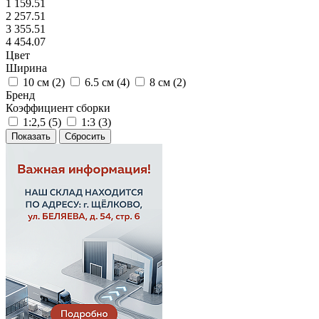
1 159.51
2 257.51
3 355.51
4 454.07
Цвет
Ширина
10 см (
2
)
6.5 см (
4
)
8 см (
2
)
Бренд
Коэффициент сборки
1:2,5 (
5
)
1:3 (
3
)
Сбросить