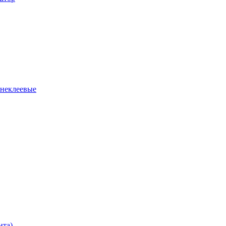
 неклеевые
нта)