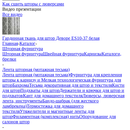
Как сшить шторы с люверсами
Видео презентации
Все видео
Гардинная ткань для штор Деворе ES10-37 белая
Главная
-
Каталог
-
Шторная фурнитура
Шторная фурнитура
Швейная фурнитура
Карнизы
Каталоги,
брелки
-
Лента шторная (мотажная тесьма)
Лента шторная (мотажная тесьма)
Фурнитура для крепления
шторы к карнизу и Мелкая технологическая фурнитура для
штор
Бахрома
Тесьма декоративная для штор и текстиля
Кисти
для штор
Подхваты для штор
Держатели и крючки для штор и
подхватов
Кант для домашнего текстиля
Люверсы, люверсная
лента, инструменты
Бандо-шабрак (для жесткого
ламбрекена)
Термостежка для домашнего
текстиля
Утяжелители и магнитные ленты для
штор
Филаментная (комплексная) нить
Оборудование для
салонов штор
-