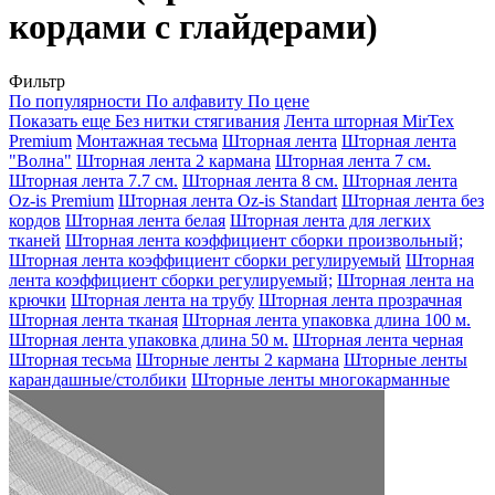
кордами с глайдерами)
Фильтр
По популярности
По алфавиту
По цене
Показать еще
Без нитки стягивания
Лента шторная MirTex
Premium
Монтажная тесьма
Шторная лента
Шторная лента
"Волна"
Шторная лента 2 кармана
Шторная лента 7 см.
Шторная лента 7.7 см.
Шторная лента 8 см.
Шторная лента
Oz-is Premium
Шторная лента Oz-is Standart
Шторная лента без
кордов
Шторная лента белая
Шторная лента для легких
тканей
Шторная лента коэффициент сборки произвольный;
Шторная лента коэффициент сборки регулируемый
Шторная
лента коэффициент сборки регулируемый;
Шторная лента на
крючки
Шторная лента на трубу
Шторная лента прозрачная
Шторная лента тканая
Шторная лента упаковка длина 100 м.
Шторная лента упаковка длина 50 м.
Шторная лента черная
Шторная тесьма
Шторные ленты 2 кармана
Шторные ленты
карандашные/столбики
Шторные ленты многокарманные