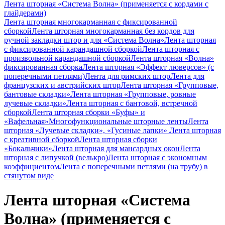
Лента шторная «Система Волна» (применяется с кордами с
глайдерами)
Лента шторная многокарманная с фиксированной
сборкой
Лента шторная многокарманная без кордов для
ручной закладки штор и для «Система Волна»
Лента шторная
с фиксированной карандашной сборкой
Лента шторная с
произвольной карандашной сборкой
Лента шторная «Волна»
фиксированная сборка
Лента шторная «Эффект люверсов» (с
поперечными петлями)
Лента для римских штор
Лента для
французских и австрийских штор
Лента шторная «Групповые,
бантовые складки»
Лента шторная «Групповые, ровные
лучевые складки»
Лента шторная с бантовой, встречной
сборкой
Лента шторная сборки «Буфы» и
«Вафельная»
Многофункциональные шторные ленты
Лента
шторная «Лучевые складки», «Гусиные лапки»
Лента шторная
с креативной сборкой
Лента шторная сборки
«Бокальчики»
Лента шторная для мансардных окон
Лента
шторная с липучкой (велькро)
Лента шторная с экономным
коэффициентом
Лента с поперечными петлями (на трубу) в
стянутом виде
Лента шторная «Система
Волна» (применяется с