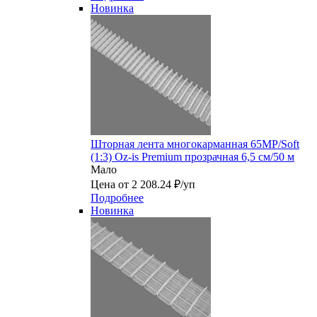
Новинка
Шторная лента многокарманная 65MP/Soft
(1:3) Oz-is Premium прозрачная 6,5 см/50 м
Мало
Цена от 2 208.24 ₽/уп
Подробнее
Новинка