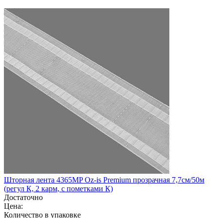
Шторная лента 4365MP Oz-is Premium прозрачная 7,7см/50м
(регул К, 2 карм, с пометками К)
Достаточно
Цена:
Количество в упаковке