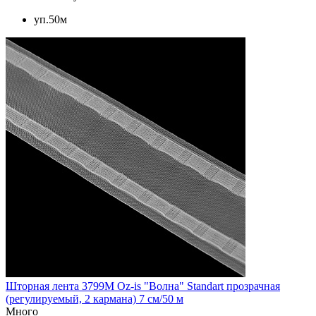
уп.50м
Шторная лента 3799M Oz-is "Волна" Standart прозрачная
(регулируемый, 2 кармана) 7 см/50 м
Много