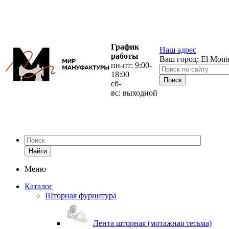
График
Наш адрес
работы
Ваш город:
El Mont
пн-пт: 9:00-
18:00
сб-
вс: выходной
Найти
Меню
Каталог
Шторная фурнитура
Лента шторная (мотажная тесьма)