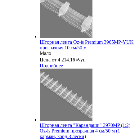
Шторная лента Oz-is Premium 3965MP-YUK
прозрачная 10 см/50 м
Мало
Цена от 4 214.16 ₽/уп
Подробнее
Шторная лента "Карандаши" 3970MP (1:2)
Oz-is Premium прозрачная 4 см/50 м (1
карман, корд-3 лески)