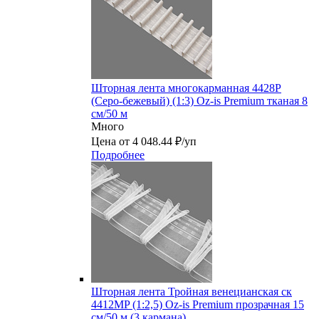
Шторная лента многокарманная 4428P
(Серо-бежевый) (1:3) Oz-is Premium тканая 8
см/50 м
Много
Цена от 4 048.44 ₽/уп
Подробнее
Шторная лента Тройная венецианская ск
4412MP (1:2,5) Oz-is Premium прозрачная 15
см/50 м (3 кармана)