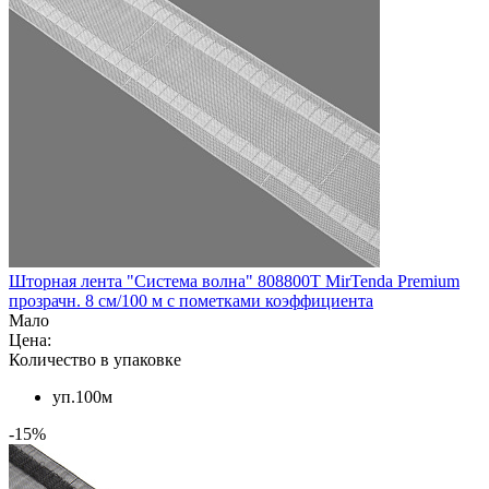
Шторная лента "Система волна" 808800Т MirTenda Premium
прозрачн. 8 см/100 м с пометками коэффициента
Мало
Цена:
Количество в упаковке
уп.100м
-15%