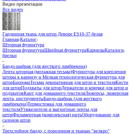
Видео презентации
Все видео
Гардинная ткань для штор Деворе ES10-37 белая
Главная
-
Каталог
-
Шторная фурнитура
Шторная фурнитура
Швейная фурнитура
Карнизы
Каталоги,
брелки
-
Бандо-шабрак (для жесткого ламбрекена)
Лента шторная (мотажная тесьма)
Фурнитура для крепления
шторы к карнизу и Мелкая технологическая фурнитура для
штор
Бахрома
Тесьма декоративная для штор и текстиля
Кисти
для штор
Подхваты для штор
Держатели и крючки для штор и
подхватов
Кант для домашнего текстиля
Люверсы, люверсная
лента, инструменты
Бандо-шабрак (для жесткого
ламбрекена)
Термостежка для домашнего
текстиля
Утяжелители и магнитные ленты для
штор
Филаментная (комплексная) нить
Оборудование для
салонов штор
-
Трехслойное бандо, с поролоном и тканью "велкро"