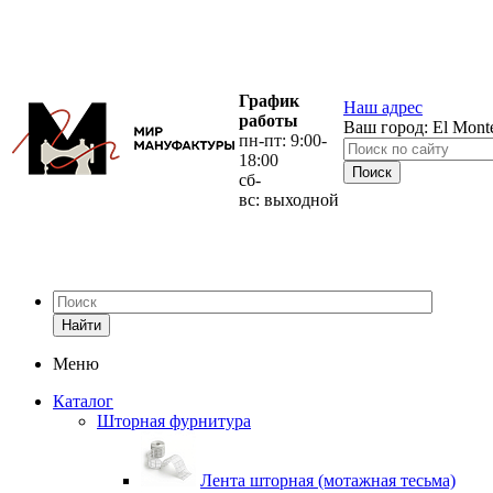
График
Наш адрес
работы
Ваш город:
El Mont
пн-пт: 9:00-
18:00
сб-
вс: выходной
Найти
Меню
Каталог
Шторная фурнитура
Лента шторная (мотажная тесьма)