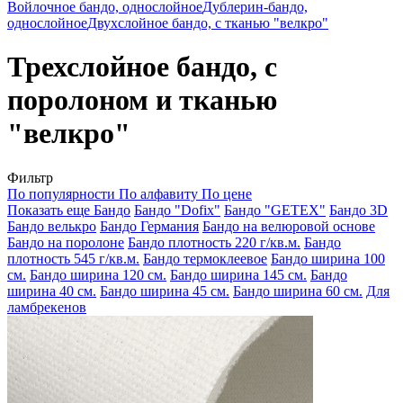
Войлочное бандо, однослойное
Дублерин-бандо,
однослойное
Двухслойное бандо, с тканью "велкро"
Трехслойное бандо, с
поролоном и тканью
"велкро"
Фильтр
По популярности
По алфавиту
По цене
Показать еще
Бандо
Бандо "Dofix"
Бандо "GETEX"
Бандо 3D
Бандо велькро
Бандо Германия
Бандо на велюровой основе
Бандо на поролоне
Бандо плотность 220 г/кв.м.
Бандо
плотность 545 г/кв.м.
Бандо термоклеевое
Бандо ширина 100
см.
Бандо ширина 120 см.
Бандо ширина 145 см.
Бандо
ширина 40 см.
Бандо ширина 45 см.
Бандо ширина 60 см.
Для
ламбрекенов