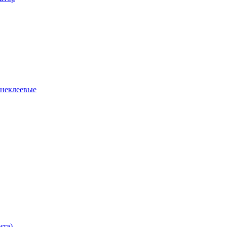
 неклеевые
нта)