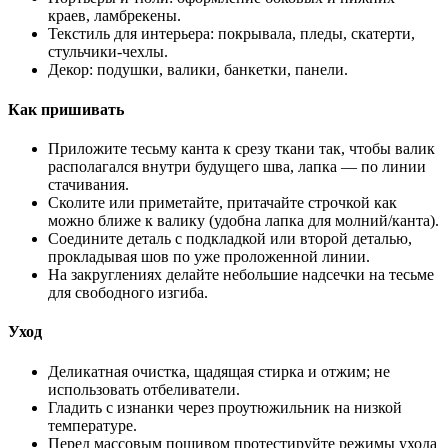
краев, ламбрекены.
Текстиль для интерьера: покрывала, пледы, скатерти,
стульчики-чехлы.
Декор: подушки, валики, банкетки, панели.
Как пришивать
Приложите тесьму канта к срезу ткани так, чтобы валик
располагался внутри будущего шва, лапка — по линии
стачивания.
Сколите или приметайте, притачайте строчкой как
можно ближе к валику (удобна лапка для молний/канта).
Соедините деталь с подкладкой или второй деталью,
прокладывая шов по уже проложенной линии.
На закруглениях делайте небольшие надсечки на тесьме
для свободного изгиба.
Уход
Деликатная очистка, щадящая стирка и отжим; не
использовать отбеливатели.
Гладить с изнанки через проутюжильник на низкой
температуре.
Перед массовым пошивом протестируйте режимы ухода