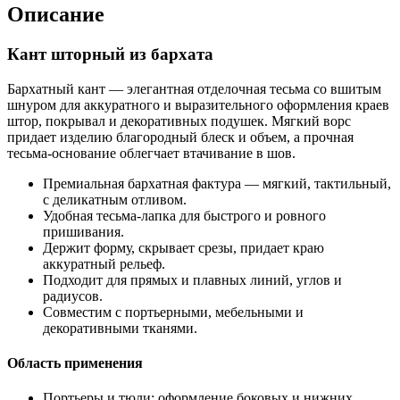
Описание
Кант шторный из бархата
Бархатный кант — элегантная отделочная тесьма со вшитым
шнуром для аккуратного и выразительного оформления краев
штор, покрывал и декоративных подушек. Мягкий ворс
придает изделию благородный блеск и объем, а прочная
тесьма-основание облегчает втачивание в шов.
Премиальная бархатная фактура — мягкий, тактильный,
с деликатным отливом.
Удобная тесьма-лапка для быстрого и ровного
пришивания.
Держит форму, скрывает срезы, придает краю
аккуратный рельеф.
Подходит для прямых и плавных линий, углов и
радиусов.
Совместим с портьерными, мебельными и
декоративными тканями.
Область применения
Портьеры и тюли: оформление боковых и нижних