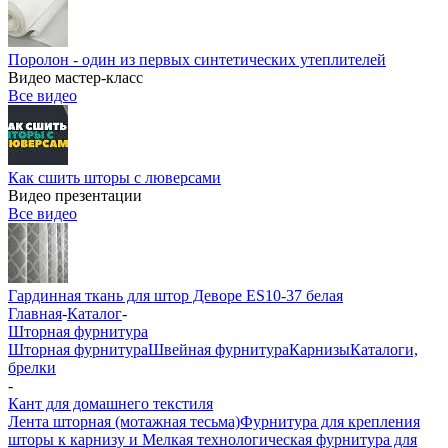
Поролон - один из первых синтетических утеплителей
Видео мастер-класс
Все видео
Как сшить шторы с люверсами
Видео презентации
Все видео
Гардинная ткань для штор Деворе ES10-37 белая
Главная
-
Каталог
-
Шторная фурнитура
Шторная фурнитура
Швейная фурнитура
Карнизы
Каталоги,
брелки
-
Кант для домашнего текстиля
Лента шторная (мотажная тесьма)
Фурнитура для крепления
шторы к карнизу и Мелкая технологическая фурнитура для