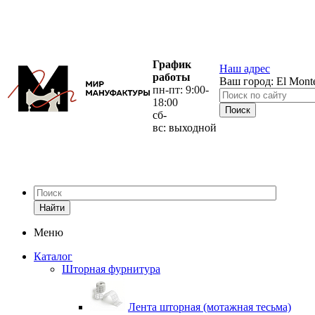
График
Наш адрес
работы
Ваш город:
El Mont
пн-пт: 9:00-
18:00
сб-
вс: выходной
Найти
Меню
Каталог
Шторная фурнитура
Лента шторная (мотажная тесьма)