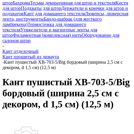
штор
Бахрома
Тесьма декоративная для штор и текстиля
Кисти
для штор
Подхваты для штор
Держатели и крючки для штор и
подхватов
Кант для домашнего текстиля
Люверсы, люверсная
лента, инструменты
Бандо-шабрак (для жесткого
ламбрекена)
Термостежка для домашнего
текстиля
Утяжелители и магнитные ленты для
штор
Филаментная (комплексная) нить
Оборудование для
салонов штор
-
Кант отделочный
Кант прошитый из димаута
-
Кант пушистый XB-703-5/Big бордовый (ширина 2,5 см с
декором, d 1,5 см) (12,5 м)
Кант пушистый XB-703-5/Big
бордовый (ширина 2,5 см с
декором, d 1,5 см) (12,5 м)