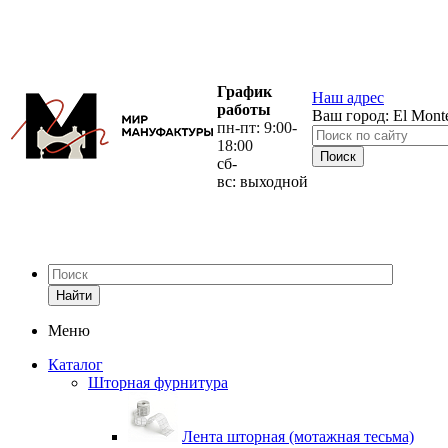
График
Наш адрес
работы
Ваш город:
El Mont
пн-пт: 9:00-
18:00
сб-
вс: выходной
Найти
Меню
Каталог
Шторная фурнитура
Лента шторная (мотажная тесьма)