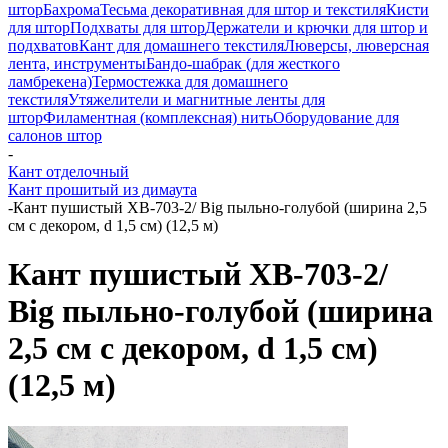
штор
Бахрома
Тесьма декоративная для штор и текстиля
Кисти
для штор
Подхваты для штор
Держатели и крючки для штор и
подхватов
Кант для домашнего текстиля
Люверсы, люверсная
лента, инструменты
Бандо-шабрак (для жесткого
ламбрекена)
Термостежка для домашнего
текстиля
Утяжелители и магнитные ленты для
штор
Филаментная (комплексная) нить
Оборудование для
салонов штор
-
Кант отделочный
Кант прошитый из димаута
-
Кант пушистый XB-703-2/ Big пыльно-голубой (ширина 2,5
см с декором, d 1,5 см) (12,5 м)
Кант пушистый XB-703-2/
Big пыльно-голубой (ширина
2,5 см с декором, d 1,5 см)
(12,5 м)