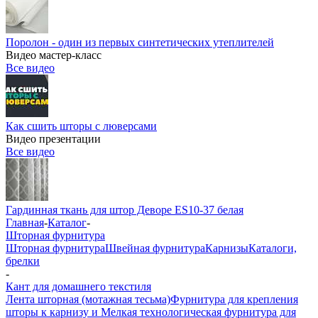
Поролон - один из первых синтетических утеплителей
Видео мастер-класс
Все видео
Как сшить шторы с люверсами
Видео презентации
Все видео
Гардинная ткань для штор Деворе ES10-37 белая
Главная
-
Каталог
-
Шторная фурнитура
Шторная фурнитура
Швейная фурнитура
Карнизы
Каталоги,
брелки
-
Кант для домашнего текстиля
Лента шторная (мотажная тесьма)
Фурнитура для крепления
шторы к карнизу и Мелкая технологическая фурнитура для