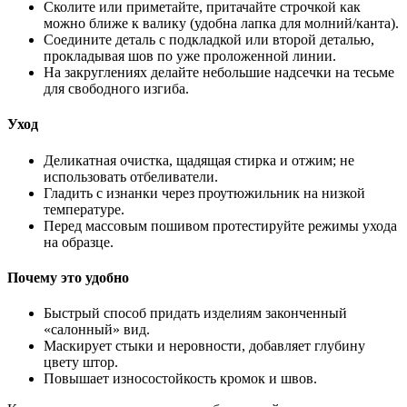
Сколите или приметайте, притачайте строчкой как
можно ближе к валику (удобна лапка для молний/канта).
Соедините деталь с подкладкой или второй деталью,
прокладывая шов по уже проложенной линии.
На закруглениях делайте небольшие надсечки на тесьме
для свободного изгиба.
Уход
Деликатная очистка, щадящая стирка и отжим; не
использовать отбеливатели.
Гладить с изнанки через проутюжильник на низкой
температуре.
Перед массовым пошивом протестируйте режимы ухода
на образце.
Почему это удобно
Быстрый способ придать изделиям законченный
«салонный» вид.
Маскирует стыки и неровности, добавляет глубину
цвету штор.
Повышает износостойкость кромок и швов.