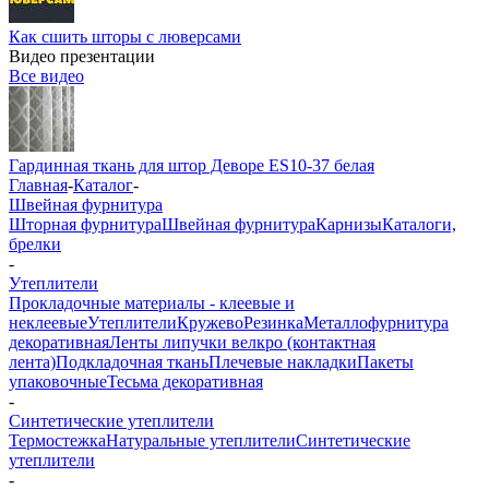
Как сшить шторы с люверсами
Видео презентации
Все видео
Гардинная ткань для штор Деворе ES10-37 белая
Главная
-
Каталог
-
Швейная фурнитура
Шторная фурнитура
Швейная фурнитура
Карнизы
Каталоги,
брелки
-
Утеплители
Прокладочные материалы - клеевые и
неклеевые
Утеплители
Кружево
Резинка
Металлофурнитура
декоративная
Ленты липучки велкро (контактная
лента)
Подкладочная ткань
Плечевые накладки
Пакеты
упаковочные
Тесьма декоративная
-
Синтетические утеплители
Термостежка
Натуральные утеплители
Синтетические
утеплители
-