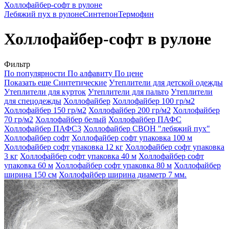
Холлофайбер-софт в рулоне
Лебяжий пух в рулоне
Синтепон
Термофин
Холлофайбер-софт в рулоне
Фильтр
По популярности
По алфавиту
По цене
Показать еще
Синтетические
Утеплители для детской одежды
Утеплители для курток
Утеплители для пальто
Утеплители
для спецодежды
Холлофайбер
Холлофайбер 100 гр/м2
Холлофайбер 150 гр/м2
Холлофайбер 200 гр/м2
Холлофайбер
70 гр/м2
Холлофайбер белый
Холлофайбер ПАФС
Холлофайбер ПАФС3
Холлофайбер СВОН "лебяжий пух"
Холлофайбер софт
Холлофайбер софт упаковка 100 м
Холлофайбер софт упаковка 12 кг
Холлофайбер софт упаковка
3 кг
Холлофайбер софт упаковка 40 м
Холлофайбер софт
упаковка 60 м
Холлофайбер софт упаковка 80 м
Холлофайбер
ширина 150 см
Холлофайбер ширина диаметр 7 мм.