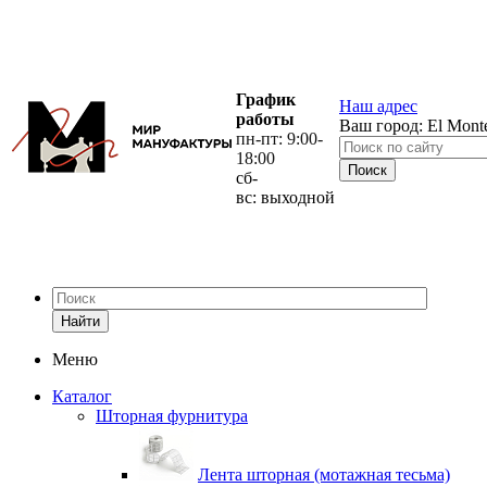
График
Наш адрес
работы
Ваш город:
El Mont
пн-пт: 9:00-
18:00
сб-
вс: выходной
Найти
Меню
Каталог
Шторная фурнитура
Лента шторная (мотажная тесьма)