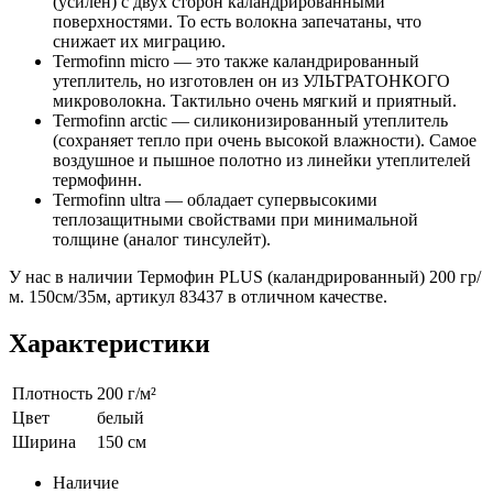
(усилен) с двух сторон каландрированными
поверхностями. То есть волокна запечатаны, что
снижает их миграцию.
Termofinn micro — это также каландрированный
утеплитель, но изготовлен он из УЛЬТРАТОНКОГО
микроволокна. Тактильно очень мягкий и приятный.
Termofinn arctic — силиконизированный утеплитель
(сохраняет тепло при очень высокой влажности). Самое
воздушное и пышное полотно из линейки утеплителей
термофинн.
Termofinn ultra — обладает супервысокими
теплозащитными свойствами при минимальной
толщине (аналог тинсулейт).
У нас в наличии Термофин PLUS (каландрированный) 200 гр/
м. 150см/35м, артикул 83437 в отличном качестве.
Характеристики
Плотность
200 г/м²
Цвет
белый
Ширина
150 см
Наличие