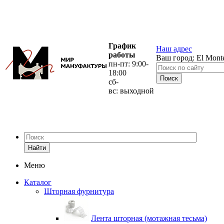
График
Наш адрес
работы
Ваш город:
El Mont
пн-пт: 9:00-
18:00
сб-
вс: выходной
Найти
Меню
Каталог
Шторная фурнитура
Лента шторная (мотажная тесьма)