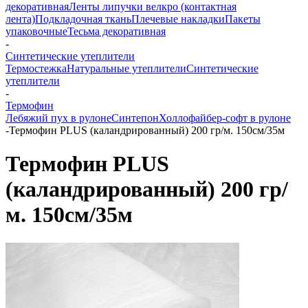
декоративная
Ленты липучки велкро (контактная
лента)
Подкладочная ткань
Плечевые накладки
Пакеты
упаковочные
Тесьма декоративная
-
Синтетические утеплители
Термостежка
Натуральные утеплители
Синтетические
утеплители
-
Термофин
Лебяжий пух в рулоне
Синтепон
Холлофайбер-софт в рулоне
-
Термофин PLUS (каландрированный) 200 гр/м. 150см/35м
Термофин PLUS
(каландрированный) 200 гр/
м. 150см/35м