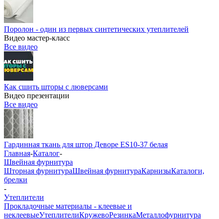
Поролон - один из первых синтетических утеплителей
Видео мастер-класс
Все видео
Как сшить шторы с люверсами
Видео презентации
Все видео
Гардинная ткань для штор Деворе ES10-37 белая
Главная
-
Каталог
-
Швейная фурнитура
Шторная фурнитура
Швейная фурнитура
Карнизы
Каталоги,
брелки
-
Утеплители
Прокладочные материалы - клеевые и
неклеевые
Утеплители
Кружево
Резинка
Металлофурнитура