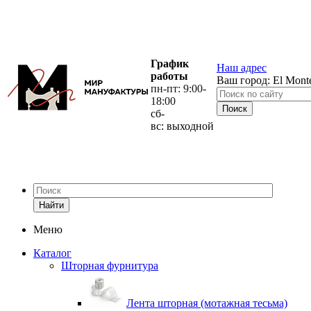
График
Наш адрес
работы
Ваш город:
El Mont
пн-пт: 9:00-
18:00
сб-
вс: выходной
Найти
Меню
Каталог
Шторная фурнитура
Лента шторная (мотажная тесьма)