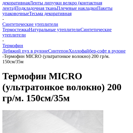
декоративная
Ленты липучки велкро (контактная
лента)
Подкладочная ткань
Плечевые накладки
Пакеты
упаковочные
Тесьма декоративная
-
Синтетические утеплители
Термостежка
Натуральные утеплители
Синтетические
утеплители
-
Термофин
Лебяжий пух в рулоне
Синтепон
Холлофайбер-софт в рулоне
-
Термофин MICRO (ультратонкое волокно) 200 гр/м.
150см/35м
Термофин MICRO
(ультратонкое волокно) 200
гр/м. 150см/35м