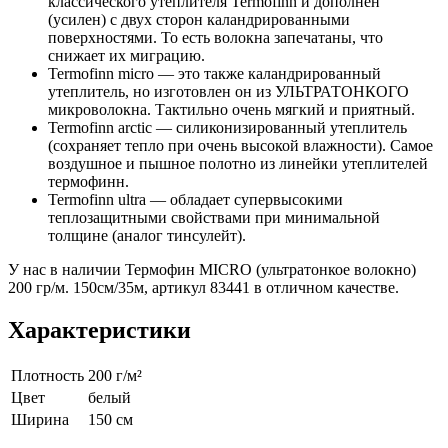
классического утеплителя Termofinn и дополнен
(усилен) с двух сторон каландрированными
поверхностями. То есть волокна запечатаны, что
снижает их миграцию.
Termofinn micro — это также каландрированный
утеплитель, но изготовлен он из УЛЬТРАТОНКОГО
микроволокна. Тактильно очень мягкий и приятный.
Termofinn arctic — силиконизированный утеплитель
(сохраняет тепло при очень высокой влажности). Самое
воздушное и пышное полотно из линейки утеплителей
термофинн.
Termofinn ultra — обладает супервысокими
теплозащитными свойствами при минимальной
толщине (аналог тинсулейт).
У нас в наличии Термофин MICRO (ультратонкое волокно)
200 гр/м. 150см/35м, артикул 83441 в отличном качестве.
Характеристики
Плотность
200 г/м²
Цвет
белый
Ширина
150 см