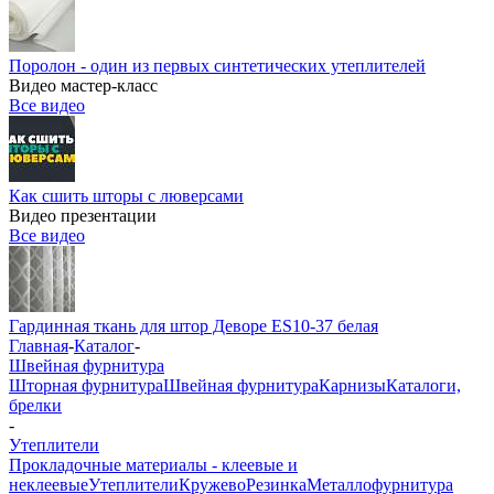
Поролон - один из первых синтетических утеплителей
Видео мастер-класс
Все видео
Как сшить шторы с люверсами
Видео презентации
Все видео
Гардинная ткань для штор Деворе ES10-37 белая
Главная
-
Каталог
-
Швейная фурнитура
Шторная фурнитура
Швейная фурнитура
Карнизы
Каталоги,
брелки
-
Утеплители
Прокладочные материалы - клеевые и
неклеевые
Утеплители
Кружево
Резинка
Металлофурнитура