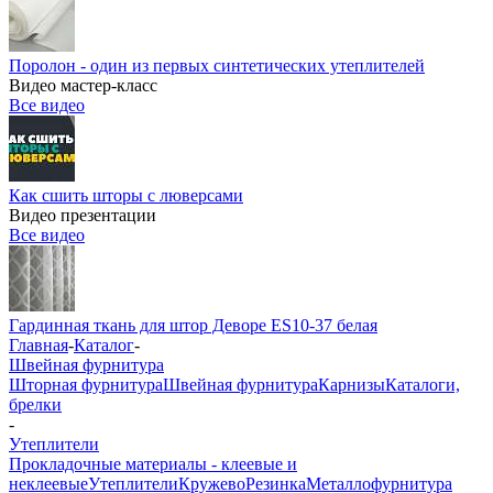
Поролон - один из первых синтетических утеплителей
Видео мастер-класс
Все видео
Как сшить шторы с люверсами
Видео презентации
Все видео
Гардинная ткань для штор Деворе ES10-37 белая
Главная
-
Каталог
-
Швейная фурнитура
Шторная фурнитура
Швейная фурнитура
Карнизы
Каталоги,
брелки
-
Утеплители
Прокладочные материалы - клеевые и
неклеевые
Утеплители
Кружево
Резинка
Металлофурнитура