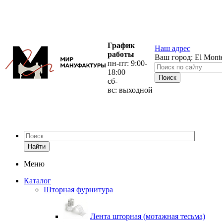
График
Наш адрес
работы
Ваш город:
El Mont
пн-пт: 9:00-
18:00
сб-
вс: выходной
Найти
Меню
Каталог
Шторная фурнитура
Лента шторная (мотажная тесьма)