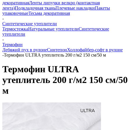
декоративная
Ленты липучки велкро (контактная
лента)
Подкладочная ткань
Плечевые накладки
Пакеты
упаковочные
Тесьма декоративная
-
Синтетические утеплители
Термостежка
Натуральные утеплители
Синтетические
утеплители
-
Термофин
Лебяжий пух в рулоне
Синтепон
Холлофайбер-софт в рулоне
-
Термофин ULTRA утеплитель 200 г/м2 150 см/50 м
Термофин ULTRA
утеплитель 200 г/м2 150 см/50
м