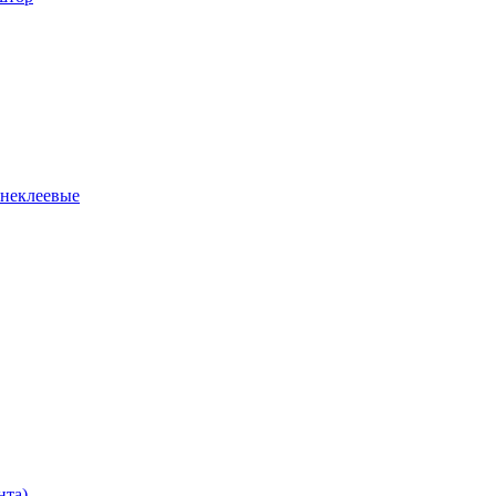
 неклеевые
нта)