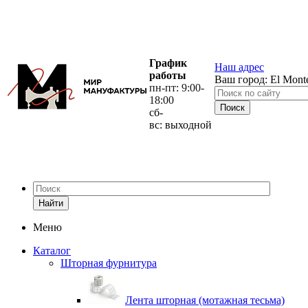
График
Наш адрес
работы
Ваш город:
El Mont
пн-пт: 9:00-
18:00
сб-
вс: выходной
Найти
Меню
Каталог
Шторная фурнитура
Лента шторная (мотажная тесьма)