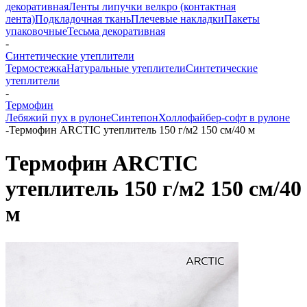
декоративная
Ленты липучки велкро (контактная
лента)
Подкладочная ткань
Плечевые накладки
Пакеты
упаковочные
Тесьма декоративная
-
Синтетические утеплители
Термостежка
Натуральные утеплители
Синтетические
утеплители
-
Термофин
Лебяжий пух в рулоне
Синтепон
Холлофайбер-софт в рулоне
-
Термофин ARCTIC утеплитель 150 г/м2 150 см/40 м
Термофин ARCTIC
утеплитель 150 г/м2 150 см/40
м