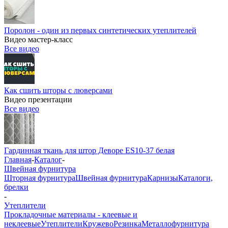
Поролон - один из первых синтетических утеплителей
Видео мастер-класс
Все видео
Как сшить шторы с люверсами
Видео презентации
Все видео
Гардинная ткань для штор Деворе ES10-37 белая
Главная
-
Каталог
-
Швейная фурнитура
Шторная фурнитура
Швейная фурнитура
Карнизы
Каталоги,
брелки
-
Утеплители
Прокладочные материалы - клеевые и
неклеевые
Утеплители
Кружево
Резинка
Металлофурнитура