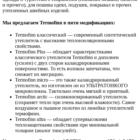
и прочего), для пошива одеял, подушек, покрывал и прочих
утепленных швейных изделий.
Мы предлагаем Termofinn в пяти модификациях:
Termofinn классический — современный синтетический
утеплитель с высокими теплоизоляционными
свойствами.
Termofinn Plus — обладает характеристиками
классического утеплителя Termofinn и дополнен
(усилен) с двух сторон каландрированными
поверхностями. То есть волокна запечатаны, что
снижает их миграцию.
Termofinn micro — это также каландрированный
утеплитель, но изготовлен он из УЛЬТРАТОНКОГО
микроволокна. Тактильно очень мягкий и приятный.
Termofinn arctic — силиконизированный утеплитель
(сохраняет тепло при очень высокой влажности). Самое
воздушное и пышное полотно из линейки утеплителей
термофинн.
Termofinn ultra — обладает супервысокими
теплозащитными свойствами при минимальной
толщине (аналог тинсулейт).