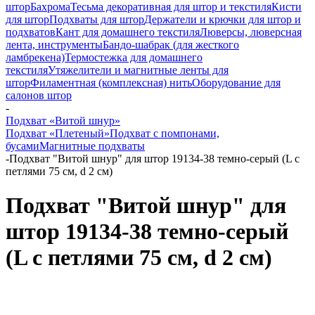
штор
Бахрома
Тесьма декоративная для штор и текстиля
Кисти
для штор
Подхваты для штор
Держатели и крючки для штор и
подхватов
Кант для домашнего текстиля
Люверсы, люверсная
лента, инструменты
Бандо-шабрак (для жесткого
ламбрекена)
Термостежка для домашнего
текстиля
Утяжелители и магнитные ленты для
штор
Филаментная (комплексная) нить
Оборудование для
салонов штор
-
Подхват «Витой шнур»
Подхват «Плетеный»
Подхват с помпонами,
бусами
Магнитные подхваты
-
Подхват "Витой шнур" для штор 19134-38 темно-серый (L с
петлями 75 см, d 2 см)
Подхват "Витой шнур" для
штор 19134-38 темно-серый
(L с петлями 75 см, d 2 см)