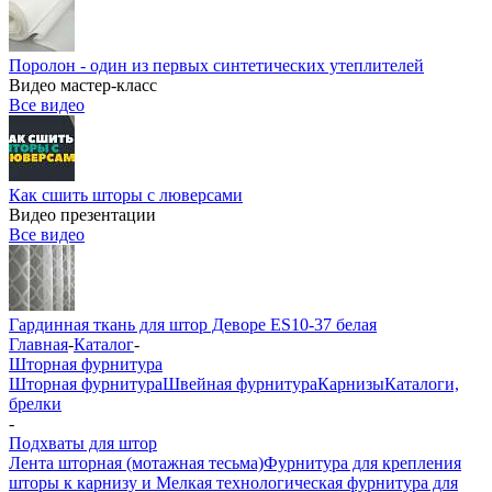
Поролон - один из первых синтетических утеплителей
Видео мастер-класс
Все видео
Как сшить шторы с люверсами
Видео презентации
Все видео
Гардинная ткань для штор Деворе ES10-37 белая
Главная
-
Каталог
-
Шторная фурнитура
Шторная фурнитура
Швейная фурнитура
Карнизы
Каталоги,
брелки
-
Подхваты для штор
Лента шторная (мотажная тесьма)
Фурнитура для крепления
шторы к карнизу и Мелкая технологическая фурнитура для