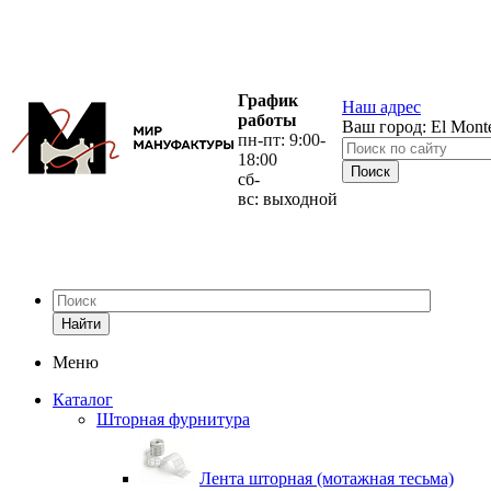
График
Наш адрес
работы
Ваш город:
El Mont
пн-пт: 9:00-
18:00
сб-
вс: выходной
Найти
Меню
Каталог
Шторная фурнитура
Лента шторная (мотажная тесьма)