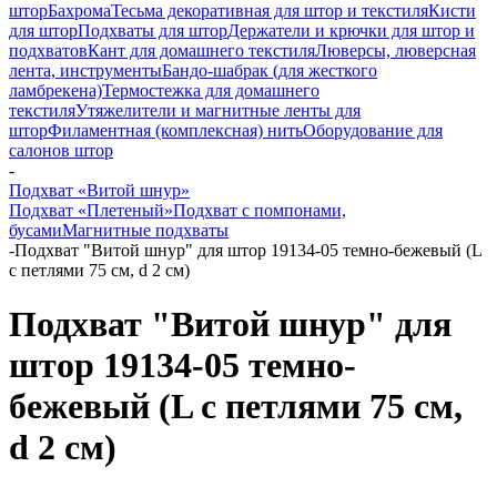
штор
Бахрома
Тесьма декоративная для штор и текстиля
Кисти
для штор
Подхваты для штор
Держатели и крючки для штор и
подхватов
Кант для домашнего текстиля
Люверсы, люверсная
лента, инструменты
Бандо-шабрак (для жесткого
ламбрекена)
Термостежка для домашнего
текстиля
Утяжелители и магнитные ленты для
штор
Филаментная (комплексная) нить
Оборудование для
салонов штор
-
Подхват «Витой шнур»
Подхват «Плетеный»
Подхват с помпонами,
бусами
Магнитные подхваты
-
Подхват "Витой шнур" для штор 19134-05 темно-бежевый (L
с петлями 75 см, d 2 см)
Подхват "Витой шнур" для
штор 19134-05 темно-
бежевый (L с петлями 75 см,
d 2 см)