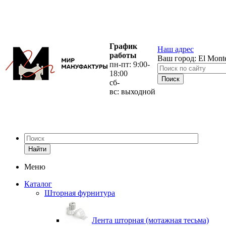
График
Наш адрес
работы
Ваш город:
El Mont
пн-пт: 9:00-
18:00
сб-
вс: выходной
Найти
Меню
Каталог
Шторная фурнитура
Лента шторная (мотажная тесьма)