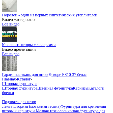
Поролон - один из первых синтетических утеплителей
Видео мастер-класс
Все видео
Как сшить шторы с люверсами
Видео презентации
Все видео
Гардинная ткань для штор Деворе ES10-37 белая
Главная
-
Каталог
-
Шторная фурнитура
Шторная фурнитура
Швейная фурнитура
Карнизы
Каталоги,
брелки
-
Подхваты для штор
Лента шторная (мотажная тесьма)
Фурнитура для крепления
шторы к карнизу и Мелкая технологическая фурнитура для