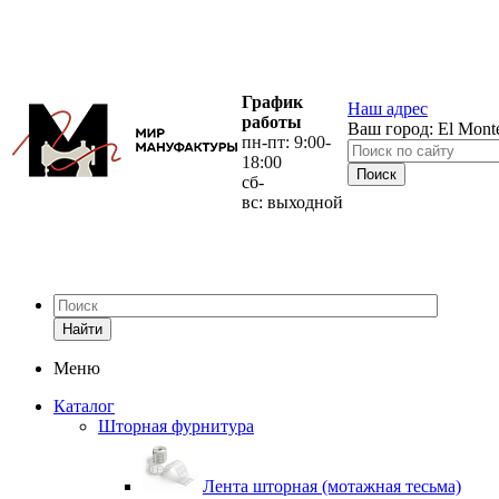
График
Наш адрес
работы
Ваш город:
El Mont
пн-пт: 9:00-
18:00
сб-
вс: выходной
Найти
Меню
Каталог
Шторная фурнитура
Лента шторная (мотажная тесьма)