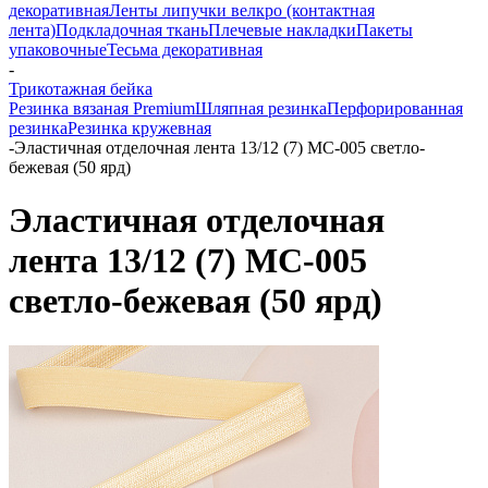
декоративная
Ленты липучки велкро (контактная
лента)
Подкладочная ткань
Плечевые накладки
Пакеты
упаковочные
Тесьма декоративная
-
Трикотажная бейка
Резинка вязаная Premium
Шляпная резинка
Перфорированная
резинка
Резинка кружевная
-
Эластичная отделочная лента 13/12 (7) MC-005 светло-
бежевая (50 ярд)
Эластичная отделочная
лента 13/12 (7) MC-005
светло-бежевая (50 ярд)