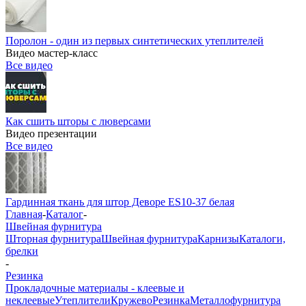
Поролон - один из первых синтетических утеплителей
Видео мастер-класс
Все видео
Как сшить шторы с люверсами
Видео презентации
Все видео
Гардинная ткань для штор Деворе ES10-37 белая
Главная
-
Каталог
-
Швейная фурнитура
Шторная фурнитура
Швейная фурнитура
Карнизы
Каталоги,
брелки
-
Резинка
Прокладочные материалы - клеевые и
неклеевые
Утеплители
Кружево
Резинка
Металлофурнитура