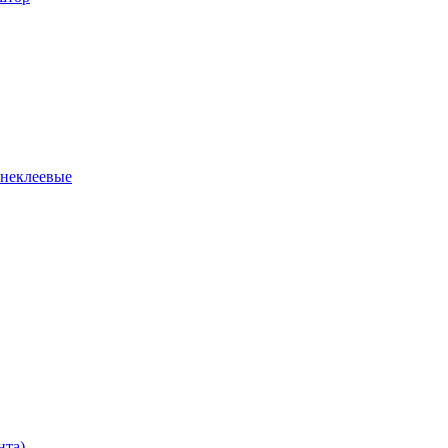
 неклеевые
нта)