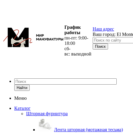
График
Наш адрес
работы
Ваш город:
El Mont
пн-пт: 9:00-
18:00
сб-
вс: выходной
Найти
Меню
Каталог
Шторная фурнитура
Лента шторная (мотажная тесьма)