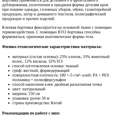
Бортовка применяется для детального и фронтального
дублирования, уплотнения и придания формы деталям кроя
при пошиве одежды, головных уборов, обуви, галантерейной
продукции, штор и домашнего текстиля, полиграфической
продукции и прочих изделий.
Клеевая бортовка фиксируется на основной ткани с помощью
термовоздействия. С помощью ВТО бортовка способна
формоваться, принимая анатомические формы тела.
Физико-технологические характеристики материала:
материал (состав основы): 23% хлопок, 33% животный
волос, 12% вискоза, 32% ПЭ
способ изготовления основы: тканый
гриф: жесткий, формодержащий
поверхностная плотность: 180 +-5 г/м²- клей: PA + PES
полиамид + полиэфирсульфон
способ нанесения клея: двойная раскатанная точка
цвет: натуральный
ширина: 150 см
упаковка: рулон 50 м
страна производства: Китай
Рекомендации по работе с ним: