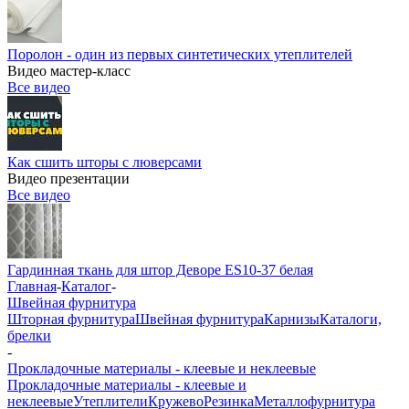
Поролон - один из первых синтетических утеплителей
Видео мастер-класс
Все видео
Как сшить шторы с люверсами
Видео презентации
Все видео
Гардинная ткань для штор Деворе ES10-37 белая
Главная
-
Каталог
-
Швейная фурнитура
Шторная фурнитура
Швейная фурнитура
Карнизы
Каталоги,
брелки
-
Прокладочные материалы - клеевые и неклеевые
Прокладочные материалы - клеевые и
неклеевые
Утеплители
Кружево
Резинка
Металлофурнитура