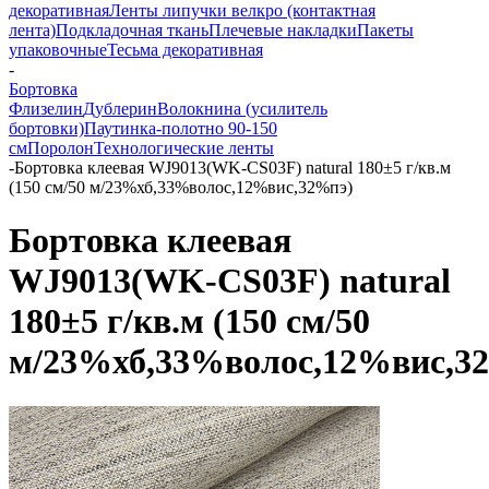
декоративная
Ленты липучки велкро (контактная
лента)
Подкладочная ткань
Плечевые накладки
Пакеты
упаковочные
Тесьма декоративная
-
Бортовка
Флизелин
Дублерин
Волокнина (усилитель
бортовки)
Паутинка-полотно 90-150
см
Поролон
Технологические ленты
-
Бортовка клеевая WJ9013(WK-CS03F) natural 180±5 г/кв.м
(150 см/50 м/23%хб,33%волос,12%вис,32%пэ)
Бортовка клеевая
WJ9013(WK-CS03F) natural
180±5 г/кв.м (150 см/50
м/23%хб,33%волос,12%вис,3