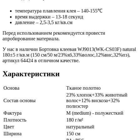
температура плавления клея – 140-155℃
время выдержки – 13-18 секунд
давление – 2,5-3,5 кг/кв.см
Перед использованием рекомендуется провести
апробирование материала.
У нас в наличии Бортовка клеевая WJ9013(WK-CS03F) natural
180±5 г/кв.м (150 см/50 м/23%хб,33%волос,12%вис,32%пэ),
артикул 64424 в отличном качестве.
Характеристики
Основа
Тканое полотно
23% хлопок+33% животный
Состав основы
волос+12% вискоза+32%
полиэстер
Фактура
M (medium) - полужесткий
Плотность
180 г/м²
Цвет
натуральный
Ширина
150 см