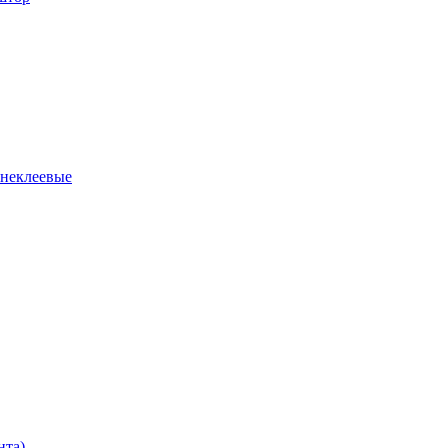
 неклеевые
нта)