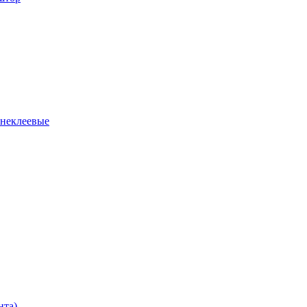
 неклеевые
нта)