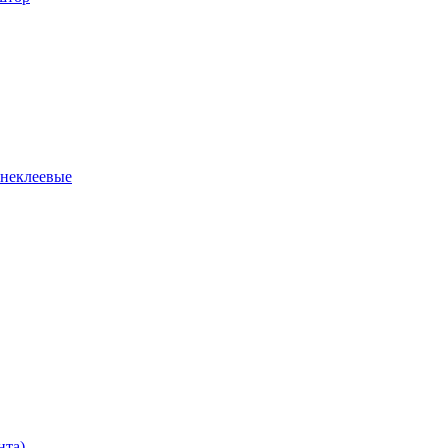
 неклеевые
нта)