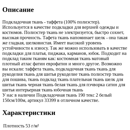
Описание
Подкладочная ткань - таффета (100% полиэстер).
Используется в качестве подкладки для верхней одежды и
костюмов. Полиэстер ткань не электризуется, быстро сохнет,
высокая прочность. Тафета ткань напоминает шелк - она такая
же гладкая, шелковистая. Имеет высокий уровень
устойчивости к износу. Так же можно использовать в качестве
подкладки для платья, пиджака, карманов, юбок. Подходит на
подклад таким тканям как: костюмная ткань матовый
плотный атлас фатин еврофатин и много другое. Возможно
вы искали: таффета ткань, подкладочная ткань ткань для
рукоделия ткань для шитья рукоделие ткань полиэстер ткань
для пошива, ткань подклад ткань плательная ткань шелк для
шитья ткань черная ткань белая ткань для пэчворка сатин для
шитья интерьерная ткань юбочная ткань
У нас в наличии Подкладочная ткань 190 текс 2 белый
150см/100м, артикул 33399 в отличном качестве.
Характеристики
Плотность
53 г/м²