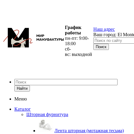
График
Наш адрес
работы
Ваш город:
El Mont
пн-пт: 9:00-
18:00
сб-
вс: выходной
Найти
Меню
Каталог
Шторная фурнитура
Лента шторная (мотажная тесьма)