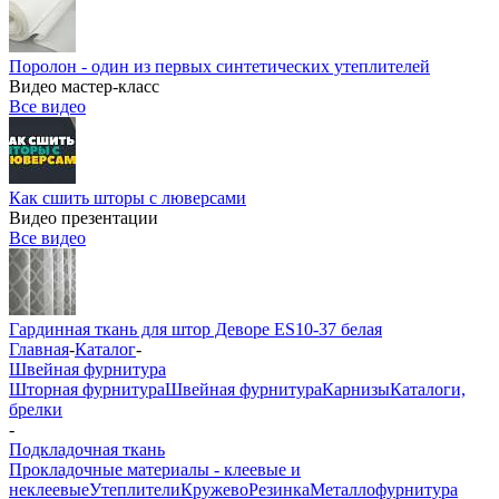
Поролон - один из первых синтетических утеплителей
Видео мастер-класс
Все видео
Как сшить шторы с люверсами
Видео презентации
Все видео
Гардинная ткань для штор Деворе ES10-37 белая
Главная
-
Каталог
-
Швейная фурнитура
Шторная фурнитура
Швейная фурнитура
Карнизы
Каталоги,
брелки
-
Подкладочная ткань
Прокладочные материалы - клеевые и
неклеевые
Утеплители
Кружево
Резинка
Металлофурнитура